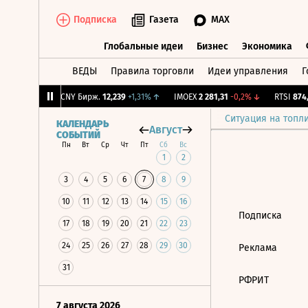
Подписка
Газета
MAX
Глобальные идеи
Бизнес
Экономика
ВЕДЫ
Правила торговли
Идеи управления
Г
Глобальные идеи
Бизнес
Экономик
21
-3,09%
↓
CNY Бирж.
12,239
+1,31%
↑
IMOEX
2 281,31
-0,2%
↓
RTSI
874,6
Ситуация на топл
КАЛЕНДАРЬ
Август
СОБЫТИЙ
Пн
Вт
Ср
Чт
Пт
Сб
Вс
1
2
3
4
5
6
7
8
9
10
11
12
13
14
15
16
Подписка
17
18
19
20
21
22
23
24
25
26
27
28
29
30
Реклама
31
РФРИТ
7 августа 2026