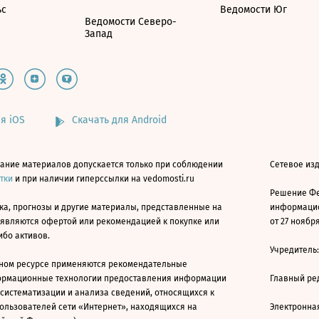
ьс
Ведомости Юг
Ведомости Северо-
Запад
я iOS
Скачать для Android
ание материалов допускается только при соблюдении
Сетевое изд
атки
и при наличии гиперссылки на vedomosti.ru
Решение Фе
ка, прогнозы и другие материалы, представленные на
информацио
 являются офертой или рекомендацией к покупке или
от 27 ноября
ибо активов.
Учредитель
ном ресурсе применяются рекомендательные
ормационные технологии предоставления информации
Главный ре
 систематизации и анализа сведений, относящихся к
ользователей сети «Интернет», находящихся на
Электронна