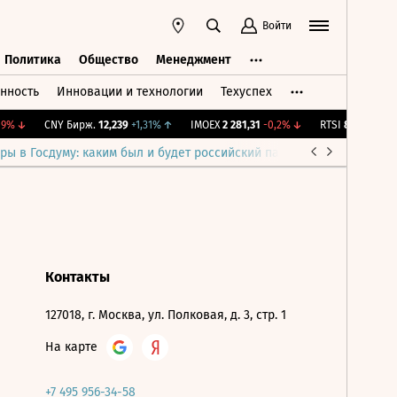
Войти
Политика
Общество
Менеджмент
нность
Инновации и технологии
Техуспех
ть
Политика
Общество
Менеджмент
9%
↓
CNY Бирж.
12,239
+1,31%
↑
IMOEX
2 281,31
-0,2%
↓
RTSI
874,64
-1,12
ры в Госдуму: каким был и будет российский парламент
Война н
Контакты
127018, г. Москва, ул. Полковая, д. 3, стр. 1
На карте
+7 495 956-34-58