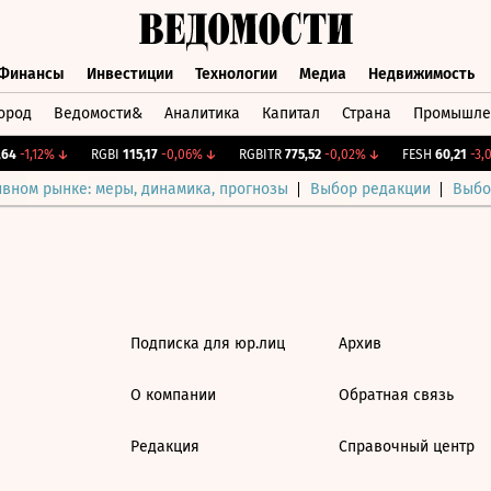
Финансы
Инвестиции
Технологии
Медиа
Недвижимость
ород
Ведомости&
Аналитика
Капитал
Страна
Промышле
а
Финансы
Инвестиции
Технологии
Медиа
Недвижимос
4
-1,12%
↓
RGBI
115,17
-0,06%
↓
RGBITR
775,52
-0,02%
↓
FESH
60,21
-3,0
ивном рынке: меры, динамика, прогнозы
Выбор редакции
Выбо
Подписка для юр.лиц
Архив
О компании
Обратная связь
Редакция
Справочный центр