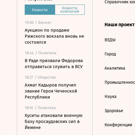
Справочник ко
Новости
Новости
компаний
19:00
/ Бизнес
Наши проек
Аукцион по продаже
Рижского вокзала вновь не
ВЕДЫ
состоялся
18:44
/ Политика
Город
В Раде призвали Федорова
отправиться служить в ВСУ
Аналитика
18:27
/ Общество
Промышленнос
Ахмат Кадыров получил
звание Героя Чеченской
Наука
Республики
18:16
/ Политика
Здоровье
Хуситы атаковали военную
базу просаудовских сил в
Конференции
Йемене