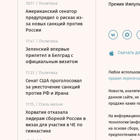
18:11
/ Политика
Премия Импул
Американский сенатор
предупредил о рисках из-
за новых санкций против
России
17:47
/ Политика
Зеленский впервые
Скачать дл
прилетел в Белград с
официальным визитом
Любое использов
17:23
/ Политика
правил перепеч
Сенат США проголосовал
за ужесточение санкций
Новости, аналити
против РФ и Ирана
данном сайте, не
продаже каких-л
17:15
/ Стиль жизни
Хорватия отказала
На информацион
лидерам сборной России в
технологии (инф
визах для участия в ЧЕ по
на основе сбора,
гимнастике
предпочтениям п