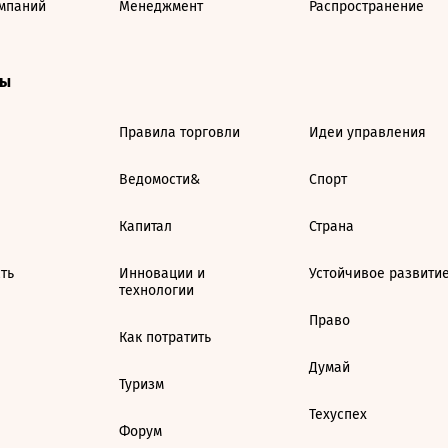
мпаний
Менеджмент
Распространение
ты
Правила торговли
Идеи управления
Ведомости&
Спорт
Капитал
Страна
ть
Инновации и
Устойчивое развити
технологии
Право
Как потратить
Думай
Туризм
Техуспех
Форум