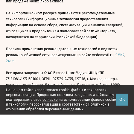
или продаже каких-либо активов.
На информационном ресурсе применяются рекомендательные
технологии (информационные технологии предоставления
информации на основе сбора, систематизации и анализа сведений,
относящихся к предпочтениям пользователей сети «Интернет»,
находящихся на территории Российской Федерации).
Правила применения рекомендательных технологий в виджетах
рекламно-обменной сети, размещенных на сайте vedomosti.ru:
СМИ2
,
24smi
Все права защищены © АО Бизнес Ньюс Медиа, ИНН/КПП
7712108141/771501001, ОГРН 1027739124775, 127018, г. Москва, вн.тер.г.
муниципальный округ Марьина Роща, ул. Полковая, д. 3, стр. 1 1999—
На нашем сайте используются cookie-файлы и технологии
2026
персонализации. Продолжая пользоваться данным сайтом, вы
ОК
подтверждаете свое
согласие
на использование файлов cookie
и технологий персонализации в соответствии с
Политикой в
отношении обработки персональных данных.