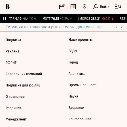
Войти
UTAR
9,19
+0,44%
↑
MSTT
76,15
+0,2%
↑
IMOEX
2 281,31
-0,2%
↓
RTSI
Ситуация на топливном рынке: меры, динамика, прогнозы
Выб
Наши проекты
Подписка
ВЕДЫ
Реклама
Город
РФРИТ
Аналитика
Справочник компаний
Промышленность
Подписка для юр.лиц
Наука
О компании
Здоровье
Редакция
Конференции
Менеджмент