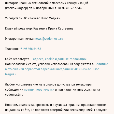
информационных технологий и массовых коммуникаций
(Роскомнадзор) от 27 ноября 2020 г. ЭЛ № ФС 77-79546
Учредитель: АО «Бизнес Ньюс Медиа»
Главный редактор: Казьмина Ирина Сергеевна
Электронная почта:
news@vedomosti.ru
Телефон:
+7 495 956-34-58
Сайт использует
IP адреса, cookie и данные геолокации
Пользователей сайта, условия использования содержатся в
Политике
в отношении обработки персональных данных АО «Бизнес Ньюс
Медиа»
Любое использование материалов допускается только при
соблюдении
правил перепечатки
и при наличии гиперссылки на
vedomosti.ru
Новости, аналитика, прогнозы и другие материалы, представленные
на данном сайте, не являются офертой или рекомендацией к покупке