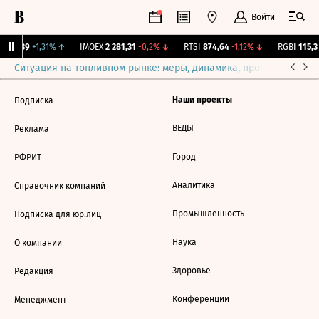
Войти
12,239
+1,31%
↑
IMOEX
2 281,31
-0,2%
↓
RTSI
874,64
-1,12%
↓
RGBI
115,3
Ситуация на топливном рынке: меры, динамика, прогнозы
Выб
Наши проекты
Подписка
ВЕДЫ
Реклама
Город
РФРИТ
Аналитика
Справочник компаний
Промышленность
Подписка для юр.лиц
Наука
О компании
Здоровье
Редакция
Конференции
Менеджмент