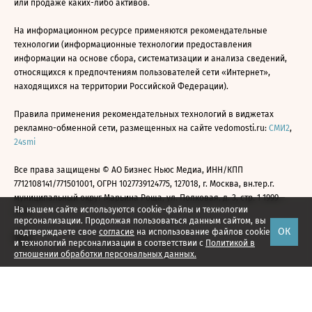
или продаже каких-либо активов.
На информационном ресурсе применяются рекомендательные
технологии (информационные технологии предоставления
информации на основе сбора, систематизации и анализа сведений,
относящихся к предпочтениям пользователей сети «Интернет»,
находящихся на территории Российской Федерации).
Правила применения рекомендательных технологий в виджетах
рекламно-обменной сети, размещенных на сайте vedomosti.ru:
СМИ2
,
24smi
Все права защищены © АО Бизнес Ньюс Медиа, ИНН/КПП
7712108141/771501001, ОГРН 1027739124775, 127018, г. Москва, вн.тер.г.
муниципальный округ Марьина Роща, ул. Полковая, д. 3, стр. 1 1999—
На нашем сайте используются cookie-файлы и технологии
2026
персонализации. Продолжая пользоваться данным сайтом, вы
ОК
подтверждаете свое
согласие
на использование файлов cookie
и технологий персонализации в соответствии с
Политикой в
отношении обработки персональных данных.