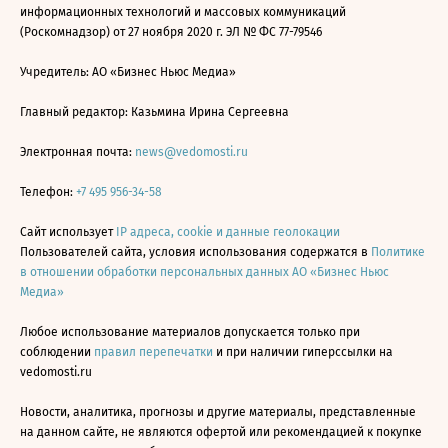
информационных технологий и массовых коммуникаций
(Роскомнадзор) от 27 ноября 2020 г. ЭЛ № ФС 77-79546
Учредитель: АО «Бизнес Ньюс Медиа»
Главный редактор: Казьмина Ирина Сергеевна
Электронная почта:
news@vedomosti.ru
Телефон:
+7 495 956-34-58
Сайт использует
IP адреса, cookie и данные геолокации
Пользователей сайта, условия использования содержатся в
Политике
в отношении обработки персональных данных АО «Бизнес Ньюс
Медиа»
Любое использование материалов допускается только при
соблюдении
правил перепечатки
и при наличии гиперссылки на
vedomosti.ru
Новости, аналитика, прогнозы и другие материалы, представленные
на данном сайте, не являются офертой или рекомендацией к покупке