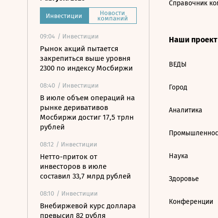
Справочник ко
Новости
Инвестиции
компаний
09:04
/ Инвестиции
Наши проек
Рынок акций пытается
закрепиться выше уровня
ВЕДЫ
2300 по индексу Мосбиржи
08:40
/ Инвестиции
Город
В июле объем операций на
рынке деривативов
Аналитика
Мосбиржи достиг 17,5 трлн
рублей
Промышленнос
08:12
/ Инвестиции
Наука
Нетто-приток от
инвесторов в июле
составил 33,7 млрд рублей
Здоровье
08:10
/ Инвестиции
Конференции
Внебиржевой курс доллара
превысил 82 рубля