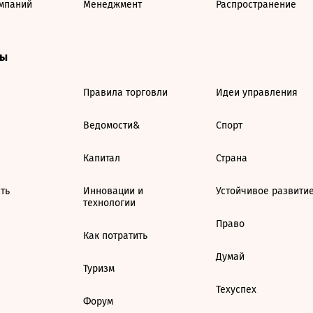
мпаний
Менеджмент
Распространение
ты
Правила торговли
Идеи управления
Ведомости&
Спорт
Капитал
Страна
ть
Инновации и
Устойчивое развити
технологии
Право
Как потратить
Думай
Туризм
Техуспех
Форум