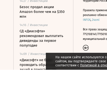
14:27
/ Инвестиции
территории Росс
Безос продал акции
Правила примене
Amazon более чем на $350
рекламно-обменно
млн
INFOX
,
24smi
14:16
/ Инвестиции
Все права защищ
СД «Диасофта»
7712108141/7715010
рекомендовал выплатить
муниципальный окр
дивиденды за первое
полугодие
14:09
/ Инвестиции
На нашем сайте используются c
«Диасофт» не будет
сайтом, вы подтверждаете свое
проводить обратный выкуп
соответствии с
Политикой в отн
акций в предстоящем
квартале
10:49
/ Инвестиции
Саудовская Аравия снизила
цену на Arab Light для Азии
до шестилетнего минимума
10:29
/ Инвестиции