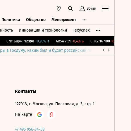
Войти
Политика
Общество
Менеджмент
нность
Инновации и технологии
Техуспех
ть
Политика
Общество
Менеджмент
CNY Бирж.
12,198
+0,96%
↑
ARSA
7,51
-0,4%
↓
CHKZ
16 100
-0,62%
↓
I
ры в Госдуму: каким был и будет российский парламент
Война н
Контакты
127018, г. Москва, ул. Полковая, д. 3, стр. 1
На карте
+7 495 956-34-58