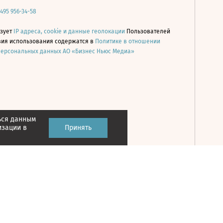
 495 956-34-58
ьзует
IP адреса, cookie и данные геолокации
Пользователей
овия использования содержатся в
Политике в отношении
персональных данных АО «Бизнес Ньюс Медиа»
ься данным
Принять
изации в