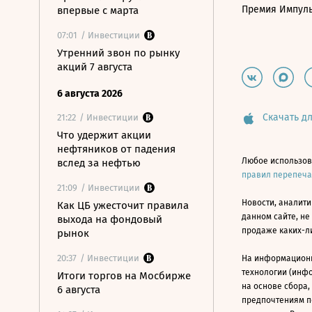
Премия Импул
впервые с марта
07:01
/ Инвестиции
Утренний звон по рынку
акций 7 августа
6 августа 2026
Скачать дл
21:22
/ Инвестиции
Что удержит акции
нефтяников от падения
Любое использов
вслед за нефтью
правил перепеч
21:09
/ Инвестиции
Новости, аналити
Как ЦБ ужесточит правила
данном сайте, не
выхода на фондовый
продаже каких-л
рынок
20:37
/ Инвестиции
На информацион
технологии (инф
Итоги торгов на Мосбирже
на основе сбора,
6 августа
предпочтениям п