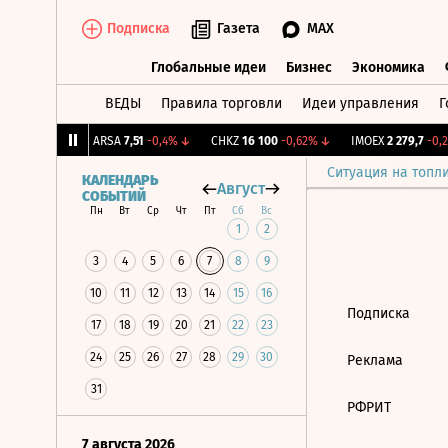
Подписка
Газета
MAX
Глобальные идеи
Бизнес
Экономика
ВЕДЫ
Правила торговли
Идеи управления
Г
Глобальные идеи
Бизнес
Экономик
98
+0,96%
↑
ARSA
7,51
-0,4%
↓
CHKZ
16 100
-0,62%
↓
IMOEX
2 279,7
-0,2
Ситуация на топл
КАЛЕНДАРЬ
Август
СОБЫТИЙ
Пн
Вт
Ср
Чт
Пт
Сб
Вс
1
2
3
4
5
6
7
8
9
10
11
12
13
14
15
16
Подписка
17
18
19
20
21
22
23
24
25
26
27
28
29
30
Реклама
31
РФРИТ
7 августа 2026