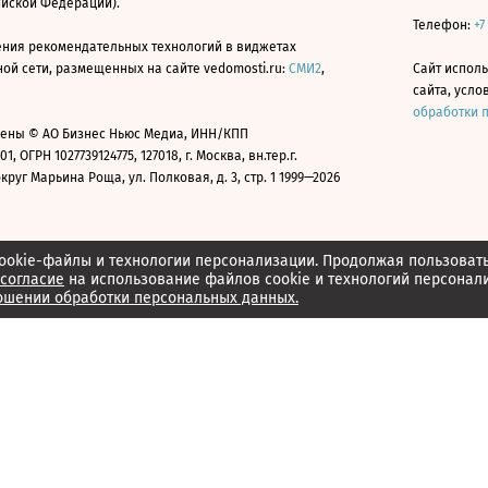
ийской Федерации).
Телефон:
+7
ния рекомендательных технологий в виджетах
й сети, размещенных на сайте vedomosti.ru:
СМИ2
,
Сайт испол
сайта, усл
обработки 
ены © АО Бизнес Ньюс Медиа, ИНН/КПП
01, ОГРН 1027739124775, 127018, г. Москва, вн.тер.г.
уг Марьина Роща, ул. Полковая, д. 3, стр. 1 1999—2026
ookie-файлы и технологии персонализации. Продолжая пользоват
согласие
на использование файлов cookie и технологий персонал
ошении обработки персональных данных.