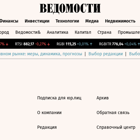
Финансы
Инвестиции
Технологии
Медиа
Недвижимость
ород
Ведомости&
Аналитика
Капитал
Страна
Промышле
а
Финансы
Инвестиции
Технологии
Медиа
Недвижимос
7%
↓
RTSI
882,17
-0,27%
↓
RGBI
115,25
+0,01%
↑
RGBITR
776,04
+0,04%
↑
ивном рынке: меры, динамика, прогнозы
Выбор редакции
Выбо
Подписка для юр.лиц
Архив
О компании
Обратная связь
Редакция
Справочный центр