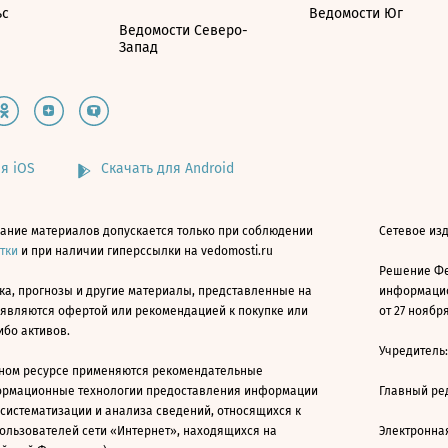
ьс
Ведомости Юг
Ведомости Северо-
Запад
я iOS
Скачать для Android
ание материалов допускается только при соблюдении
Сетевое изд
атки
и при наличии гиперссылки на vedomosti.ru
Решение Фе
ка, прогнозы и другие материалы, представленные на
информацио
 являются офертой или рекомендацией к покупке или
от 27 ноября
ибо активов.
Учредитель
ном ресурсе применяются рекомендательные
ормационные технологии предоставления информации
Главный ре
 систематизации и анализа сведений, относящихся к
ользователей сети «Интернет», находящихся на
Электронна