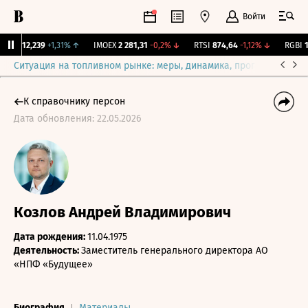
Войти
рж.
12,239
+1,31%
↑
IMOEX
2 281,31
-0,2%
↓
RTSI
874,64
-1,12%
↓
RGBI
11
Ситуация на топливном рынке: меры, динамика, прогнозы
Выб
К справочнику персон
Дата обновления: 22.05.2026
Козлов Андрей Владимирович
Дата рождения:
11.04.1975
Деятельность:
Заместитель генерального директора АО
«НПФ «Будущее»
Биография
Материалы