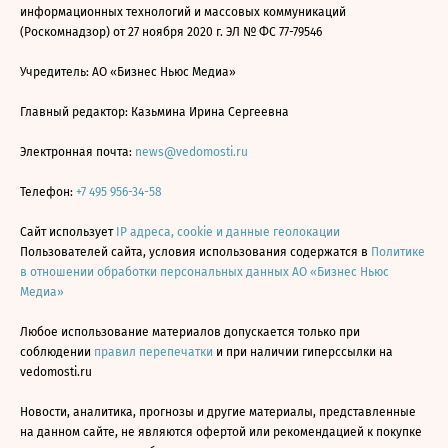
информационных технологий и массовых коммуникаций
(Роскомнадзор) от 27 ноября 2020 г. ЭЛ № ФС 77-79546
Учредитель: АО «Бизнес Ньюс Медиа»
Главный редактор: Казьмина Ирина Сергеевна
Электронная почта:
news@vedomosti.ru
Телефон:
+7 495 956-34-58
Сайт использует
IP адреса, cookie и данные геолокации
Пользователей сайта, условия использования содержатся в
Политике
в отношении обработки персональных данных АО «Бизнес Ньюс
Медиа»
Любое использование материалов допускается только при
соблюдении
правил перепечатки
и при наличии гиперссылки на
vedomosti.ru
Новости, аналитика, прогнозы и другие материалы, представленные
на данном сайте, не являются офертой или рекомендацией к покупке