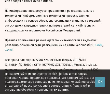
или продаже каких-либо активов.
На информационном ресурсе применяются рекомендательные
технологии (информационные технологии предоставления
информации на основе сбора, систематизации и анализа сведений,
относящихся к предпочтениям пользователей сети «Интернет»,
находящихся на территории Российской Федерации).
Правила применения рекомендательных технологий в виджетах
рекламно-обменной сети, размещенных на сайте vedomosti.ru:
СМИ2
,
24smi
Все права защищены © АО Бизнес Ньюс Медиа, ИНН/КПП
7712108141/771501001, ОГРН 1027739124775, 127018, г. Москва, вн.тер.г.
муниципальный округ Марьина Роща, ул. Полковая, д. 3, стр. 1 1999—
На нашем сайте используются cookie-файлы и технологии
2026
персонализации. Продолжая пользоваться данным сайтом, вы
ОК
подтверждаете свое
согласие
на использование файлов cookie
и технологий персонализации в соответствии с
Политикой в
отношении обработки персональных данных.