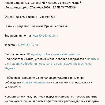
информационных технологий и массовых коммуникаций
(Роскомнадзор) от 27 ноября 2020 г. ЭЛ № ФС 77-79546
Учредитель: АО «Бизнес Ньюс Медиа»
Главный редактор: Казьмина Ирина Сергеевна
Электронная почта:
news@vedomosti.ru
Телефон:
+7 495 956-34-58
Сайт использует
IP адреса, cookie и данные геолокации
Пользователей сайта, условия использования содержатся в
Политике
в отношении обработки персональных данных АО «Бизнес Ньюс
Медиа»
Любое использование материалов допускается только при
соблюдении
правил перепечатки
и при наличии гиперссылки на
vedomosti.ru
Новости, аналитика, прогнозы и другие материалы, представленные
на данном сайте, не являются офертой или рекомендацией к покупке