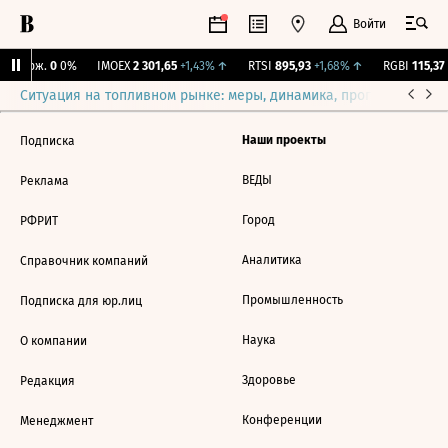
Войти
Y Бирж.
0
0%
IMOEX
2 301,65
+1,43%
↑
RTSI
895,93
+1,68%
↑
RGBI
115,37
Ситуация на топливном рынке: меры, динамика, прогнозы
Выб
Наши проекты
Подписка
ВЕДЫ
Реклама
Город
РФРИТ
Аналитика
Справочник компаний
Промышленность
Подписка для юр.лиц
Наука
О компании
Здоровье
Редакция
Конференции
Менеджмент