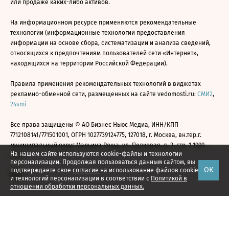
или продаже каких-либо активов.
На информационном ресурсе применяются рекомендательные
технологии (информационные технологии предоставления
информации на основе сбора, систематизации и анализа сведений,
относящихся к предпочтениям пользователей сети «Интернет»,
находящихся на территории Российской Федерации).
Правила применения рекомендательных технологий в виджетах
рекламно-обменной сети, размещенных на сайте vedomosti.ru:
СМИ2
,
24smi
Все права защищены © АО Бизнес Ньюс Медиа, ИНН/КПП
7712108141/771501001, ОГРН 1027739124775, 127018, г. Москва, вн.тер.г.
муниципальный округ Марьина Роща, ул. Полковая, д. 3, стр. 1 1999—
На нашем сайте используются cookie-файлы и технологии
2026
персонализации. Продолжая пользоваться данным сайтом, вы
ОК
подтверждаете свое
согласие
на использование файлов cookie
и технологий персонализации в соответствии с
Политикой в
отношении обработки персональных данных.