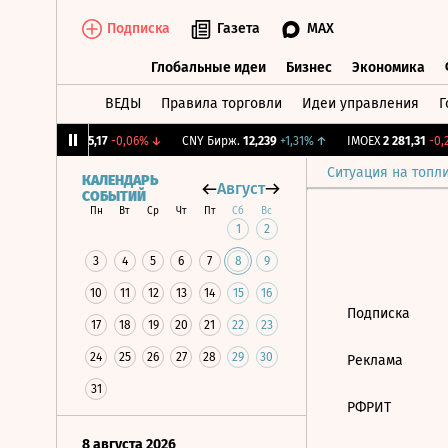
Подписка
Газета
MAX
Глобальные идеи
Бизнес
Экономика
ВЕДЫ
Правила торговли
Идеи управления
Г
Глобальные идеи
Бизнес
Экономик
2%
↓
RGBI
115,17
-0,06%
↓
CNY Бирж.
12,239
+1,31%
↑
IMOEX
2 281,31
-0,2
Ситуация на топл
КАЛЕНДАРЬ
Август
СОБЫТИЙ
Пн
Вт
Ср
Чт
Пт
Сб
Вс
1
2
3
4
5
6
7
8
9
10
11
12
13
14
15
16
Подписка
17
18
19
20
21
22
23
24
25
26
27
28
29
30
Реклама
31
РФРИТ
8 августа 2026