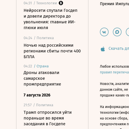
04:31
/ Технологии
Премия Импул
Нейросети спутали Госдеп
и довели директора до
увольнения: главные ИИ-
глюки июля
04:24
/ Политика
Ночью над российскими
Скачать дл
регионами сбиты почти 400
БПЛА
04:22
/
Страна
Любое использов
Дроны атаковали
правил перепеч
самарское
промпредприятие
Новости, аналити
данном сайте, не
7 августа 2026
продаже каких-л
21:57
/ Политика
На информацион
Трамп отпросился уйти
технологии (инф
пораньше во время
на основе сбора,
заседания в Госдепе
предпочтениям п