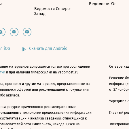
ьс
Ведомости Юг
Ведомости Северо-
Запад
я iOS
Скачать для Android
ание материалов допускается только при соблюдении
Сетевое изд
атки
и при наличии гиперссылки на vedomosti.ru
Решение Фе
ка, прогнозы и другие материалы, представленные на
информацио
 являются офертой или рекомендацией к покупке или
от 27 ноября
ибо активов.
Учредитель
ном ресурсе применяются рекомендательные
ормационные технологии предоставления информации
Главный ре
 систематизации и анализа сведений, относящихся к
ользователей сети «Интернет», находящихся на
Электронна