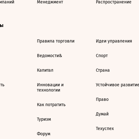
мпаний
Менеджмент
Распространение
ты
Правила торговли
Идеи управления
Ведомости&
Спорт
Капитал
Страна
ть
Инновации и
Устойчивое развити
технологии
Право
Как потратить
Думай
Туризм
Техуспех
Форум