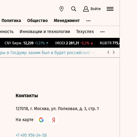
Войти
Политика
Общество
Менеджмент
нность
Инновации и технологии
Техуспех
ть
Политика
Общество
Менеджмент
CNY Бирж.
12,239
+1,31%
↑
IMOEX
2 281,31
-0,2%
↓
RGBITR
775,48
-0,03%
ры в Госдуму: каким был и будет российский парламент
Война н
Контакты
127018, г. Москва, ул. Полковая, д. 3, стр. 1
На карте
+7 495 956-34-58