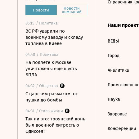
Справочник ко
Новости
Новости
компаний
05:15
/ Политика
Наши проек
ВС РФ ударили по
военному заводу и складу
ВЕДЫ
топлива в Киеве
04:48
/ Политика
Город
На подлете к Москве
уничтожены еще шесть
Аналитика
БПЛА
Промышленнос
04:32
/ Общество
С царским размахом: от
Наука
пушки до бомбы
04:31
/ Стиль жизни
Здоровье
Так ли это: троянский конь
был военной хитростью
Конференции
Одиссея?