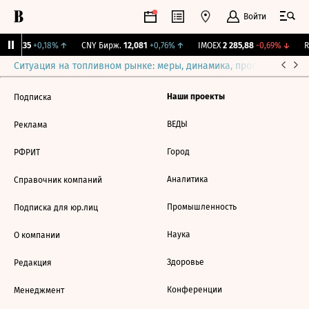
Войти
I
115,35
+0,18%
↑
CNY Бирж.
12,081
+0,76%
↑
IMOEX
2 285,88
-0,69%
↓
R
Ситуация на топливном рынке: меры, динамика, прогнозы
Выб
Наши проекты
Подписка
ВЕДЫ
Реклама
Город
РФРИТ
Аналитика
Справочник компаний
Промышленность
Подписка для юр.лиц
Наука
О компании
Здоровье
Редакция
Конференции
Менеджмент