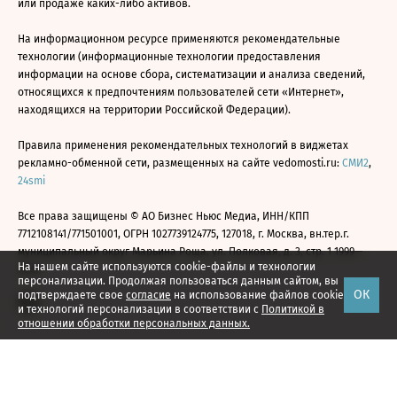
или продаже каких-либо активов.
На информационном ресурсе применяются рекомендательные
технологии (информационные технологии предоставления
информации на основе сбора, систематизации и анализа сведений,
относящихся к предпочтениям пользователей сети «Интернет»,
находящихся на территории Российской Федерации).
Правила применения рекомендательных технологий в виджетах
рекламно-обменной сети, размещенных на сайте vedomosti.ru:
СМИ2
,
24smi
Все права защищены © АО Бизнес Ньюс Медиа, ИНН/КПП
7712108141/771501001, ОГРН 1027739124775, 127018, г. Москва, вн.тер.г.
муниципальный округ Марьина Роща, ул. Полковая, д. 3, стр. 1 1999—
На нашем сайте используются cookie-файлы и технологии
2026
персонализации. Продолжая пользоваться данным сайтом, вы
ОК
подтверждаете свое
согласие
на использование файлов cookie
и технологий персонализации в соответствии с
Политикой в
отношении обработки персональных данных.