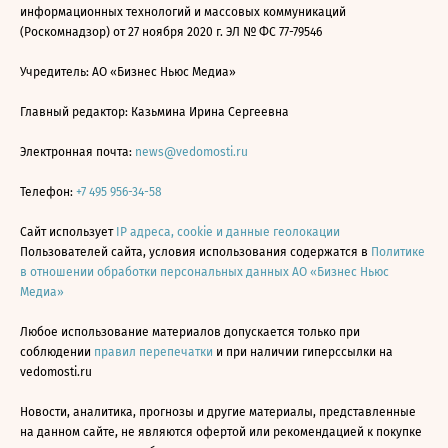
информационных технологий и массовых коммуникаций
(Роскомнадзор) от 27 ноября 2020 г. ЭЛ № ФС 77-79546
Учредитель: АО «Бизнес Ньюс Медиа»
Главный редактор: Казьмина Ирина Сергеевна
Электронная почта:
news@vedomosti.ru
Телефон:
+7 495 956-34-58
Сайт использует
IP адреса, cookie и данные геолокации
Пользователей сайта, условия использования содержатся в
Политике
в отношении обработки персональных данных АО «Бизнес Ньюс
Медиа»
Любое использование материалов допускается только при
соблюдении
правил перепечатки
и при наличии гиперссылки на
vedomosti.ru
Новости, аналитика, прогнозы и другие материалы, представленные
на данном сайте, не являются офертой или рекомендацией к покупке