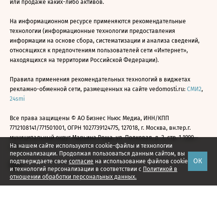
или продаже каких-либо активов.
На информационном ресурсе применяются рекомендательные
технологии (информационные технологии предоставления
информации на основе сбора, систематизации и анализа сведений,
относящихся к предпочтениям пользователей сети «Интернет»,
находящихся на территории Российской Федерации).
Правила применения рекомендательных технологий в виджетах
рекламно-обменной сети, размещенных на сайте vedomosti.ru:
СМИ2
,
24smi
Все права защищены © АО Бизнес Ньюс Медиа, ИНН/КПП
7712108141/771501001, ОГРН 1027739124775, 127018, г. Москва, вн.тер.г.
муниципальный округ Марьина Роща, ул. Полковая, д. 3, стр. 1 1999—
На нашем сайте используются cookie-файлы и технологии
2026
персонализации. Продолжая пользоваться данным сайтом, вы
ОК
подтверждаете свое
согласие
на использование файлов cookie
и технологий персонализации в соответствии с
Политикой в
отношении обработки персональных данных.