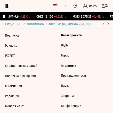
Войти
BISVP
9,6
-1,23%
↓
CHKZ
16 100
-0,62%
↓
IMOEX
2 275,35
-0,46%
↓
RT
Ситуация на топливном рынке: меры, динамика, прогнозы
Выб
Наши проекты
Подписка
ВЕДЫ
Реклама
Город
РФРИТ
Аналитика
Справочник компаний
Промышленность
Подписка для юр.лиц
Наука
О компании
Здоровье
Редакция
Конференции
Менеджмент