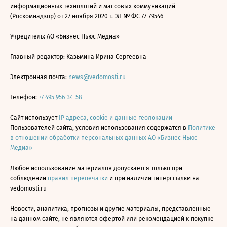
информационных технологий и массовых коммуникаций
(Роскомнадзор) от 27 ноября 2020 г. ЭЛ № ФС 77-79546
Учредитель: АО «Бизнес Ньюс Медиа»
Главный редактор: Казьмина Ирина Сергеевна
Электронная почта:
news@vedomosti.ru
Телефон:
+7 495 956-34-58
Сайт использует
IP адреса, cookie и данные геолокации
Пользователей сайта, условия использования содержатся в
Политике
в отношении обработки персональных данных АО «Бизнес Ньюс
Медиа»
Любое использование материалов допускается только при
соблюдении
правил перепечатки
и при наличии гиперссылки на
vedomosti.ru
Новости, аналитика, прогнозы и другие материалы, представленные
на данном сайте, не являются офертой или рекомендацией к покупке