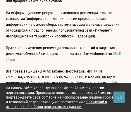
или продаже каких-либо активов.
На информационном ресурсе применяются рекомендательные
технологии (информационные технологии предоставления
информации на основе сбора, систематизации и анализа сведений,
относящихся к предпочтениям пользователей сети «Интернет»,
находящихся на территории Российской Федерации).
Правила применения рекомендательных технологий в виджетах
рекламно-обменной сети, размещенных на сайте vedomosti.ru:
СМИ2
,
24smi
Все права защищены © АО Бизнес Ньюс Медиа, ИНН/КПП
7712108141/771501001, ОГРН 1027739124775, 127018, г. Москва, вн.тер.г.
муниципальный округ Марьина Роща, ул. Полковая, д. 3, стр. 1 1999—
На нашем сайте используются cookie-файлы и технологии
2026
персонализации. Продолжая пользоваться данным сайтом, вы
ОК
подтверждаете свое
согласие
на использование файлов cookie
и технологий персонализации в соответствии с
Политикой в
отношении обработки персональных данных.