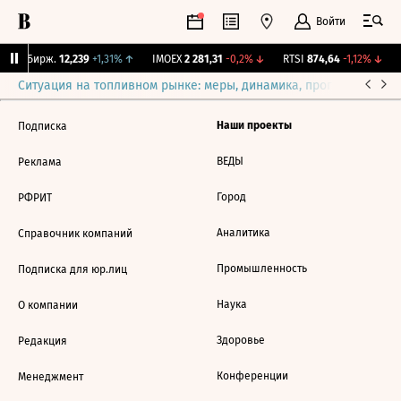
Войти
CNY Бирж.
12,239
+1,31%
↑
IMOEX
2 281,31
-0,2%
↓
RTSI
874,64
-1,12%
↓
Ситуация на топливном рынке: меры, динамика, прогнозы
Выб
Наши проекты
Подписка
ВЕДЫ
Реклама
Город
РФРИТ
Аналитика
Справочник компаний
Промышленность
Подписка для юр.лиц
Наука
О компании
Здоровье
Редакция
Конференции
Менеджмент