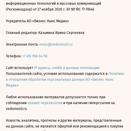
информационных технологий и массовых коммуникаций
(Роскомнадзор) от 27 ноября 2020 г. ЭЛ № ФС 77-79546
Учредитель: АО «Бизнес Ньюс Медиа»
Главный редактор: Казьмина Ирина Сергеевна
Электронная почта:
news@vedomosti.ru
Телефон:
+7 495 956-34-58
Сайт использует
IP адреса, cookie и данные геолокации
Пользователей сайта, условия использования содержатся в
Политике
в отношении обработки персональных данных АО «Бизнес Ньюс
Медиа»
Любое использование материалов допускается только при
соблюдении
правил перепечатки
и при наличии гиперссылки на
vedomosti.ru
Новости, аналитика, прогнозы и другие материалы, представленные
на данном сайте, не являются офертой или рекомендацией к покупке