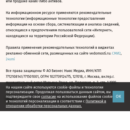
или продаже каких-либо активов.
На информационном ресурсе применяются рекомендательные
технологии (информационные технологии предоставления
информации на основе сбора, систематизации и анализа сведений,
относящихся к предпочтениям пользователей сети «Интернет»,
находящихся на территории Российской Федерации).
Правила применения рекомендательных технологий в виджетах
рекламно-обменной сети, размещенных на сайте vedomosti.ru:
СМИ2
,
24smi
Все права защищены © АО Бизнес Ньюс Медиа, ИНН/КПП
7712108141/771501001, ОГРН 1027739124775, 127018, г. Москва, вн.тер.г.
муниципальный округ Марьина Роща, ул. Полковая, д. 3, стр. 1 1999—
На нашем сайте используются cookie-файлы и технологии
2026
персонализации. Продолжая пользоваться данным сайтом, вы
ОК
подтверждаете свое
согласие
на использование файлов cookie
и технологий персонализации в соответствии с
Политикой в
отношении обработки персональных данных.