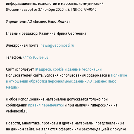
информационных технологий и массовых коммуникаций
(Роскомнадзор) от 27 ноября 2020 г. ЭЛ № ФС 77-79546
Учредитель: АО «Бизнес Ньюс Медиа»
Главный редактор: Казьмина Ирина Сергеевна
Электронная почта:
news@vedomosti.ru
Телефон:
+7 495 956-34-58
Сайт использует
IP адреса, cookie и данные геолокации
Пользователей сайта, условия использования содержатся в
Политике
в отношении обработки персональных данных АО «Бизнес Ньюс
Медиа»
Любое использование материалов допускается только при
соблюдении
правил перепечатки
и при наличии гиперссылки на
vedomosti.ru
Новости, аналитика, прогнозы и другие материалы, представленные
на данном сайте, не являются офертой или рекомендацией к покупке