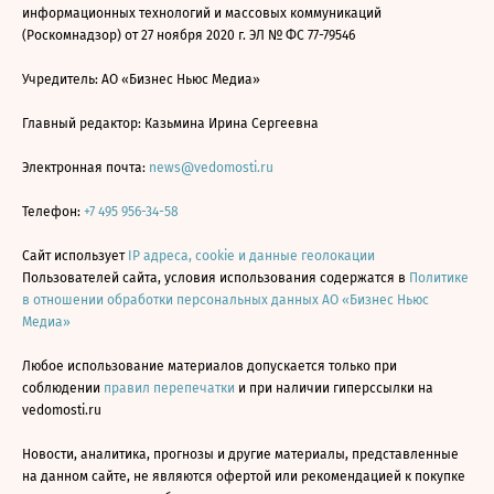
информационных технологий и массовых коммуникаций
(Роскомнадзор) от 27 ноября 2020 г. ЭЛ № ФС 77-79546
Учредитель: АО «Бизнес Ньюс Медиа»
Главный редактор: Казьмина Ирина Сергеевна
Электронная почта:
news@vedomosti.ru
Телефон:
+7 495 956-34-58
Сайт использует
IP адреса, cookie и данные геолокации
Пользователей сайта, условия использования содержатся в
Политике
в отношении обработки персональных данных АО «Бизнес Ньюс
Медиа»
Любое использование материалов допускается только при
соблюдении
правил перепечатки
и при наличии гиперссылки на
vedomosti.ru
Новости, аналитика, прогнозы и другие материалы, представленные
на данном сайте, не являются офертой или рекомендацией к покупке