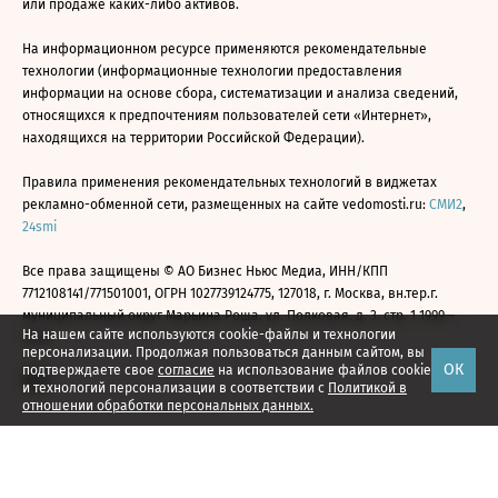
или продаже каких-либо активов.
На информационном ресурсе применяются рекомендательные
технологии (информационные технологии предоставления
информации на основе сбора, систематизации и анализа сведений,
относящихся к предпочтениям пользователей сети «Интернет»,
находящихся на территории Российской Федерации).
Правила применения рекомендательных технологий в виджетах
рекламно-обменной сети, размещенных на сайте vedomosti.ru:
СМИ2
,
24smi
Все права защищены © АО Бизнес Ньюс Медиа, ИНН/КПП
7712108141/771501001, ОГРН 1027739124775, 127018, г. Москва, вн.тер.г.
муниципальный округ Марьина Роща, ул. Полковая, д. 3, стр. 1 1999—
На нашем сайте используются cookie-файлы и технологии
2026
персонализации. Продолжая пользоваться данным сайтом, вы
ОК
подтверждаете свое
согласие
на использование файлов cookie
и технологий персонализации в соответствии с
Политикой в
отношении обработки персональных данных.