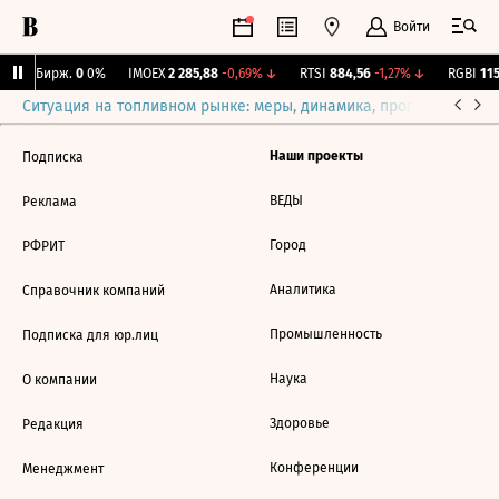
Войти
CNY Бирж.
0
0%
IMOEX
2 285,88
-0,69%
↓
RTSI
884,56
-1,27%
↓
RGBI
115,
Ситуация на топливном рынке: меры, динамика, прогнозы
Выб
Наши проекты
Подписка
ВЕДЫ
Реклама
Город
РФРИТ
Аналитика
Справочник компаний
Промышленность
Подписка для юр.лиц
Наука
О компании
Здоровье
Редакция
Конференции
Менеджмент