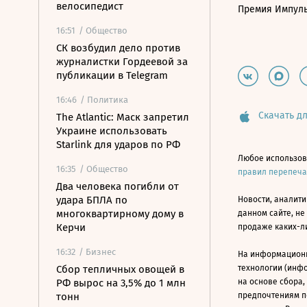
велосипедист
Премия Импул
16:51
/ Общество
СК возбудил дело против
журналистки Гордеевой за
публикации в Telegram
16:46
/ Политика
Скачать дл
The Atlantic: Маск запретил
Украине использовать
Starlink для ударов по РФ
Любое использов
16:35
/ Общество
правил перепеч
Два человека погибли от
удара БПЛА по
Новости, аналити
многоквартирному дому в
данном сайте, не
Керчи
продаже каких-л
16:32
/ Бизнес
На информацион
Сбор тепличных овощей в
технологии (инф
РФ вырос на 3,5% до 1 млн
на основе сбора,
тонн
предпочтениям п