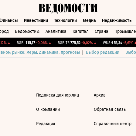
Финансы
Инвестиции
Технологии
Медиа
Недвижимость
ород
Ведомости&
Аналитика
Капитал
Страна
Промышле
а
Финансы
Инвестиции
Технологии
Медиа
Недвижимос
12%
↓
RGBI
115,17
-0,06%
↓
RGBITR
775,52
-0,02%
↓
WUSH
53,34
-3,61%
↓
ивном рынке: меры, динамика, прогнозы
Выбор редакции
Выбо
Подписка для юр.лиц
Архив
О компании
Обратная связь
Редакция
Справочный центр