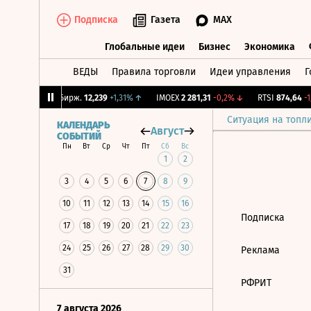
Подписка
Газета
MAX
Глобальные идеи
Бизнес
Экономика
ВЕДЫ
Правила торговли
Идеи управления
Г
Глобальные идеи
Бизнес
Экономик
,61%
↓
CNY Бирж.
12,239
+1,31%
↑
IMOEX
2 281,31
-0,2%
↓
RTSI
874,64
-1,
Ситуация на топл
КАЛЕНДАРЬ
Август
СОБЫТИЙ
Пн
Вт
Ср
Чт
Пт
Сб
Вс
1
2
3
4
5
6
7
8
9
10
11
12
13
14
15
16
Подписка
17
18
19
20
21
22
23
24
25
26
27
28
29
30
Реклама
31
РФРИТ
7 августа 2026