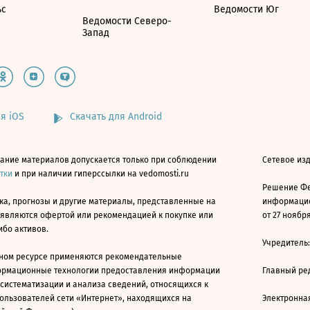
ьс
Ведомости Юг
Ведомости Северо-
Запад
я iOS
Скачать для Android
ание материалов допускается только при соблюдении
Сетевое изд
атки
и при наличии гиперссылки на vedomosti.ru
Решение Фе
ка, прогнозы и другие материалы, представленные на
информацио
 являются офертой или рекомендацией к покупке или
от 27 ноября
ибо активов.
Учредитель
ном ресурсе применяются рекомендательные
ормационные технологии предоставления информации
Главный ре
 систематизации и анализа сведений, относящихся к
ользователей сети «Интернет», находящихся на
Электронна