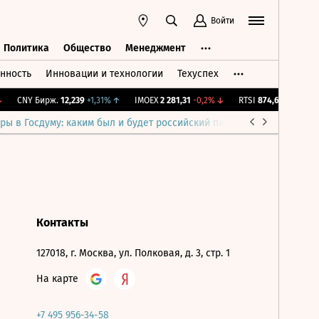
Войти
Политика
Общество
Менеджмент
нность
Инновации и технологии
Техуспех
ть
Политика
Общество
Менеджмент
CNY Бирж.
12,239
+1,31%
↑
IMOEX
2 281,31
-0,2%
↓
RTSI
874,64
-1,12%
↓
ры в Госдуму: каким был и будет российский парламент
Война н
Контакты
127018, г. Москва, ул. Полковая, д. 3, стр. 1
На карте
+7 495 956-34-58