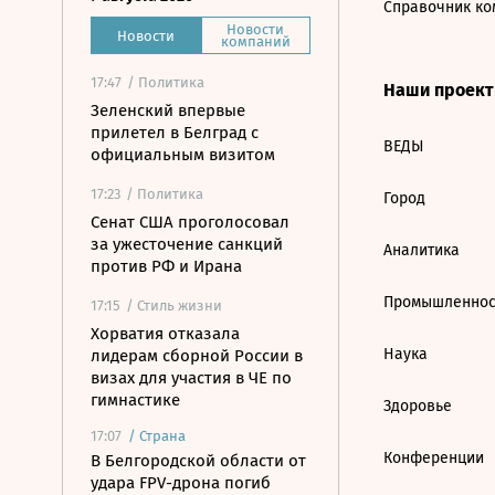
Справочник ко
Новости
Новости
компаний
17:47
/ Политика
Наши проек
Зеленский впервые
прилетел в Белград с
ВЕДЫ
официальным визитом
17:23
/ Политика
Город
Сенат США проголосовал
за ужесточение санкций
Аналитика
против РФ и Ирана
Промышленнос
17:15
/ Стиль жизни
Хорватия отказала
Наука
лидерам сборной России в
визах для участия в ЧЕ по
гимнастике
Здоровье
17:07
/
Страна
Конференции
В Белгородской области от
удара FPV-дрона погиб