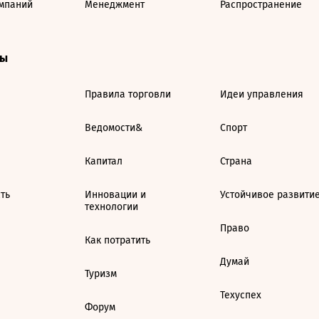
мпаний
Менеджмент
Распространение
ты
Правила торговли
Идеи управления
Ведомости&
Спорт
Капитал
Страна
ть
Инновации и
Устойчивое развити
технологии
Право
Как потратить
Думай
Туризм
Техуспех
Форум