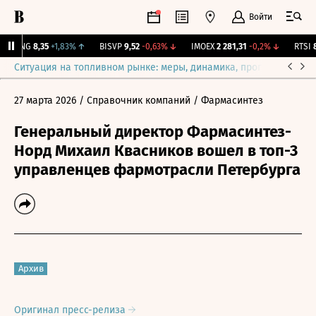
Войти
BLNG
8,35
+1,83%
↑
BISVP
9,52
-0,63%
↓
IMOEX
2 281,31
-0,2%
↓
RTSI
87
Ситуация на топливном рынке: меры, динамика, прогнозы
Выб
27 марта 2026
/ Справочник компаний
/ Фармасинтез
Генеральный директор Фармасинтез-
Норд Михаил Квасников вошел в топ-3
управленцев фармотрасли Петербурга
Архив
Оригинал пресс-релиза