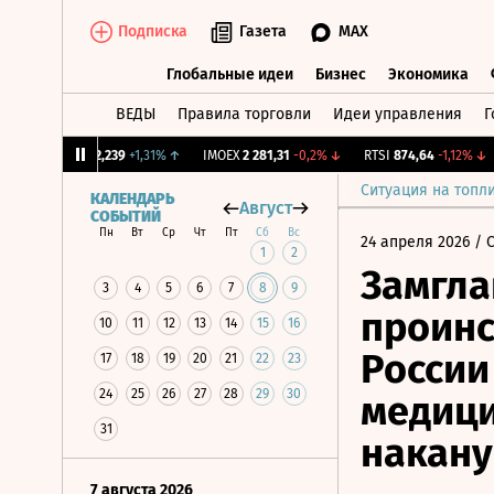
Подписка
Газета
MAX
Глобальные идеи
Бизнес
Экономика
ВЕДЫ
Правила торговли
Идеи управления
Г
Глобальные идеи
Бизнес
Экономик
CNY Бирж.
12,239
+1,31%
↑
IMOEX
2 281,31
-0,2%
↓
RTSI
874,64
-1,12%
↓
Ситуация на топл
КАЛЕНДАРЬ
Август
СОБЫТИЙ
Пн
Вт
Ср
Чт
Пт
Сб
Вс
24 апреля 2026
/ 
1
2
Замгла
3
4
5
6
7
8
9
проинс
10
11
12
13
14
15
16
России
17
18
19
20
21
22
23
24
25
26
27
28
29
30
медици
31
накану
7 августа 2026