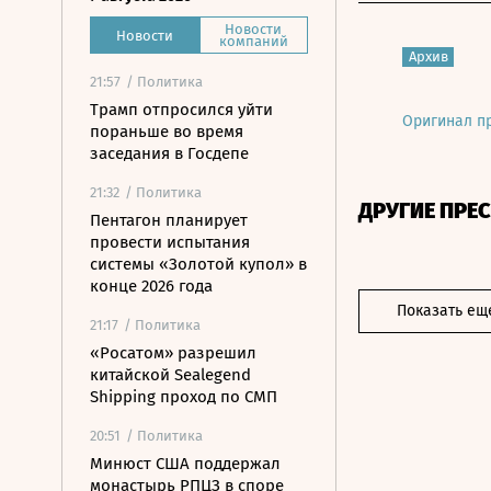
Новости
Новости
компаний
Архив
21:57
/ Политика
Трамп отпросился уйти
Оригинал п
пораньше во время
заседания в Госдепе
21:32
/ Политика
ДРУГИЕ ПРЕ
Пентагон планирует
провести испытания
системы «Золотой купол» в
конце 2026 года
Показать ещ
21:17
/ Политика
«Росатом» разрешил
китайской Sealegend
Shipping проход по СМП
20:51
/ Политика
Минюст США поддержал
монастырь РПЦЗ в споре