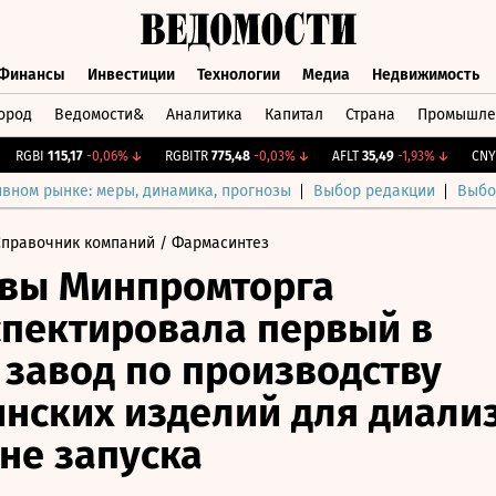
Финансы
Инвестиции
Технологии
Медиа
Недвижимость
ород
Ведомости&
Аналитика
Капитал
Страна
Промышле
а
Финансы
Инвестиции
Технологии
Медиа
Недвижимос
RGBI
115,17
-0,06%
↓
RGBITR
775,48
-0,03%
↓
AFLT
35,49
-1,93%
↓
CNY Би
ивном рынке: меры, динамика, прогнозы
Выбор редакции
Выбо
Справочник компаний
/ Фармасинтез
вы Минпромторга
пектировала первый в
 завод по производству
нских изделий для диали
не запуска