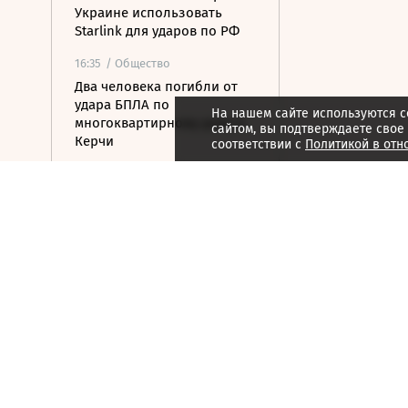
Украине использовать
Starlink для ударов по РФ
16:35
/ Общество
Два человека погибли от
удара БПЛА по
На нашем сайте используются c
многоквартирному дому в
сайтом, вы подтверждаете свое
Керчи
соответствии с
Политикой в отн
16:32
/ Бизнес
Сбор тепличных овощей в
РФ вырос на 3,5% до 1 млн
тонн
16:23
/ Политика
Суд США остановил проект
строительства бального
зала в Белом доме
16:11
/ Политика
СМИ: Иран хочет отмены
санкций США в обмен на