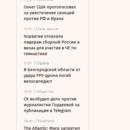
Сенат США проголосовал
за ужесточение санкций
против РФ и Ирана
17:15
/ Стиль жизни
Хорватия отказала
лидерам сборной России в
визах для участия в ЧЕ по
гимнастике
17:07
/
Страна
В Белгородской области от
удара FPV-дрона погиб
велосипедист
16:51
/ Общество
СК возбудил дело против
журналистки Гордеевой за
публикации в Telegram
16:46
/ Политика
The Atlantic: Маск запретил