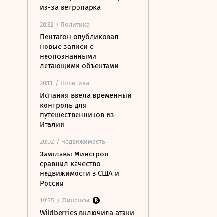
из-за ветропарка
20:32
/ Политика
Пентагон опубликовал
новые записи с
неопознанными
летающими объектами
20:11
/ Политика
Испания ввела временный
контроль для
путешественников из
Италии
20:02
/ Недвижимость
Замглавы Минстроя
сравнил качество
недвижимости в США и
России
19:55
/ Финансы
Wildberries включила атаки