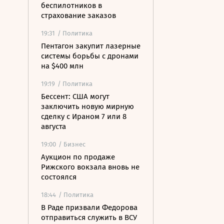
беспилотников в
страхование заказов
19:31
/ Политика
Пентагон закупит лазерные
системы борьбы с дронами
на $400 млн
19:19
/ Политика
Бессент: США могут
заключить новую мирную
сделку с Ираном 7 или 8
августа
19:00
/ Бизнес
Аукцион по продаже
Рижского вокзала вновь не
состоялся
18:44
/ Политика
В Раде призвали Федорова
отправиться служить в ВСУ