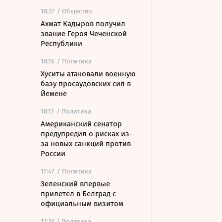
18:27
/ Общество
Ахмат Кадыров получил
звание Героя Чеченской
Республики
18:16
/ Политика
Хуситы атаковали военную
базу просаудовских сил в
Йемене
18:11
/ Политика
Американский сенатор
предупредил о рисках из-
за новых санкций против
России
17:47
/ Политика
Зеленский впервые
прилетел в Белград с
официальным визитом
17:23
/ Политика