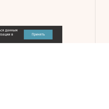
ься данным
Принять
изации в