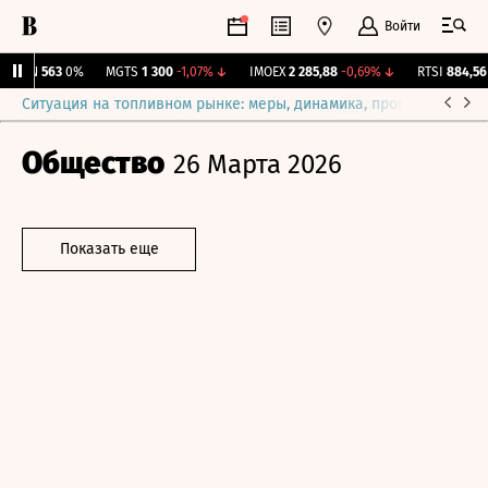
Войти
AVAN
563
0%
MGTS
1 300
-1,07%
↓
IMOEX
2 285,88
-0,69%
↓
RTSI
884,56
-
Ситуация на топливном рынке: меры, динамика, прогнозы
Выб
Общество
26 Марта 2026
Показать еще