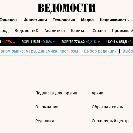
Финансы
Инвестиции
Технологии
Медиа
Недвижимость
ород
Ведомости&
Аналитика
Капитал
Страна
Промышле
а
Финансы
Инвестиции
Технологии
Медиа
Недвижимос
-1,27%
↓
RGBI
115,35
+0,18%
↑
RGBITR
776,42
+0,21%
↑
LKOH
4 651,5
+0,8
ивном рынке: меры, динамика, прогнозы
Выбор редакции
Выбо
Подписка для юр.лиц
Архив
О компании
Обратная связь
Редакция
Справочный центр