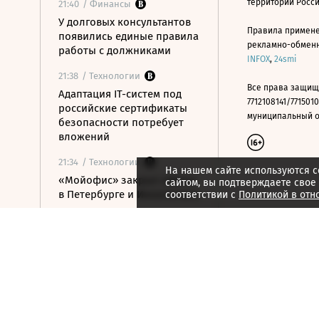
территории Росс
21:40
/ Финансы
У долговых консультантов
Правила примене
появились единые правила
рекламно-обменно
работы с должниками
INFOX
,
24smi
21:38
/ Технологии
Все права защищ
Адаптация IT-систем под
7712108141/7715010
российские сертификаты
муниципальный окр
безопасности потребует
вложений
21:34
/ Технологии
На нашем сайте используются c
«Мойофис» закрыл офисы
сайтом, вы подтверждаете свое
в Петербурге и Иннополисе
соответствии с
Политикой в отн
21:33
/ Политика
Россия поддержала
расширение
авиасообщения с
Казахстаном
21:28
/ Недвижимость