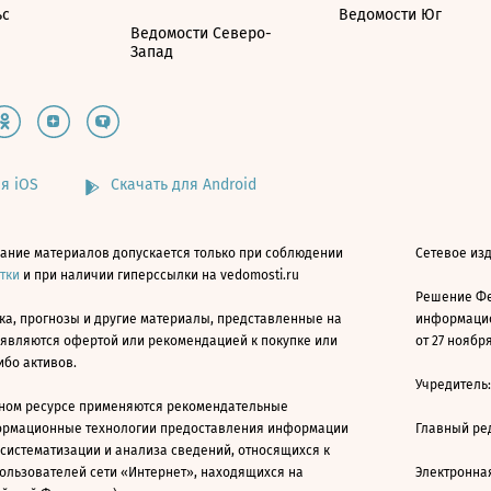
ьс
Ведомости Юг
Ведомости Северо-
Запад
я iOS
Скачать для Android
ание материалов допускается только при соблюдении
Сетевое изд
атки
и при наличии гиперссылки на vedomosti.ru
Решение Фе
ка, прогнозы и другие материалы, представленные на
информацио
 являются офертой или рекомендацией к покупке или
от 27 ноября
ибо активов.
Учредитель
ном ресурсе применяются рекомендательные
ормационные технологии предоставления информации
Главный ре
 систематизации и анализа сведений, относящихся к
ользователей сети «Интернет», находящихся на
Электронна