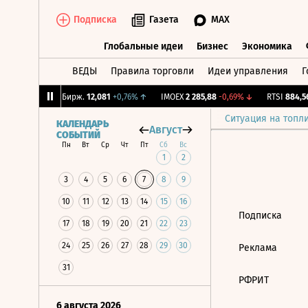
Подписка
Газета
MAX
Глобальные идеи
Бизнес
Экономика
ВЕДЫ
Правила торговли
Идеи управления
Г
Глобальные идеи
Бизнес
Экономик
,85%
↑
CNY Бирж.
12,081
+0,76%
↑
IMOEX
2 285,88
-0,69%
↓
RTSI
884,56
Ситуация на топл
КАЛЕНДАРЬ
Август
СОБЫТИЙ
Пн
Вт
Ср
Чт
Пт
Сб
Вс
1
2
3
4
5
6
7
8
9
10
11
12
13
14
15
16
Подписка
17
18
19
20
21
22
23
24
25
26
27
28
29
30
Реклама
31
РФРИТ
6 августа 2026