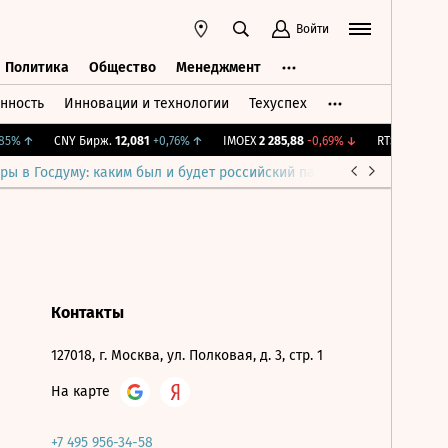
Войти
Политика
Общество
Менеджмент
нность
Инновации и технологии
Техуспех
ть
Политика
Общество
Менеджмент
5%
↑
CNY Бирж.
12,081
+0,76%
↑
IMOEX
2 285,88
-0,69%
↓
RTSI
884,56
-1
ры в Госдуму: каким был и будет российский парламент
Война н
Контакты
127018, г. Москва, ул. Полковая, д. 3, стр. 1
На карте
+7 495 956-34-58