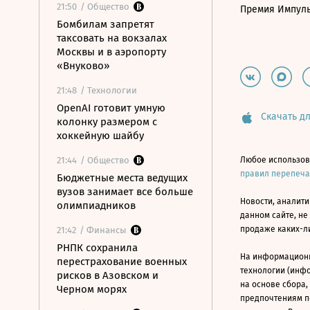
21:50
/ Общество
Премия Импул
Бомбилам запретят
таксовать на вокзалах
Москвы и в аэропорту
«Внуково»
21:48
/ Технологии
OpenAI готовит умную
Скачать дл
колонку размером с
хоккейную шайбу
21:44
/ Общество
Любое использов
правил перепеч
Бюджетные места ведущих
вузов занимает все больше
Новости, аналити
олимпиадников
данном сайте, не
продаже каких-л
21:42
/ Финансы
РНПК сохранила
На информацион
перестрахование военных
технологии (инф
рисков в Азовском и
на основе сбора,
Черном морях
предпочтениям п