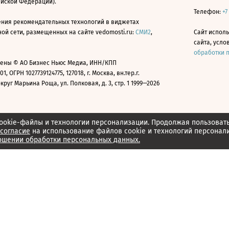
ийской Федерации).
Телефон:
+7
ния рекомендательных технологий в виджетах
й сети, размещенных на сайте vedomosti.ru:
СМИ2
,
Сайт испол
сайта, усл
обработки 
ены © АО Бизнес Ньюс Медиа, ИНН/КПП
01, ОГРН 1027739124775, 127018, г. Москва, вн.тер.г.
уг Марьина Роща, ул. Полковая, д. 3, стр. 1 1999—2026
ookie-файлы и технологии персонализации. Продолжая пользоват
согласие
на использование файлов cookie и технологий персонал
ошении обработки персональных данных.