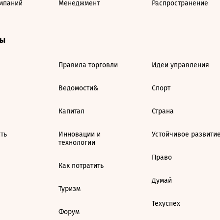
мпаний
Менеджмент
Распространение
ты
Правила торговли
Идеи управления
Ведомости&
Спорт
Капитал
Страна
ть
Инновации и
Устойчивое развити
технологии
Право
Как потратить
Думай
Туризм
Техуспех
Форум