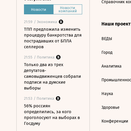
Справочник ко
Новости
Новости
компаний
21:59
/ Экономика
Наши проек
ТПП предложила изменить
процедуру банкротства для
ВЕДЫ
пострадавших от БПЛА
селлеров
Город
21:55
/ Политика
Только два из трех
Аналитика
депутатов-
самовыдвиженцев собрали
Промышленнос
подписи на думские
выборы
Наука
21:53
/ Политика
56% россиян
Здоровье
определились, за кого
проголосуют на выборах в
Конференции
Госдуму