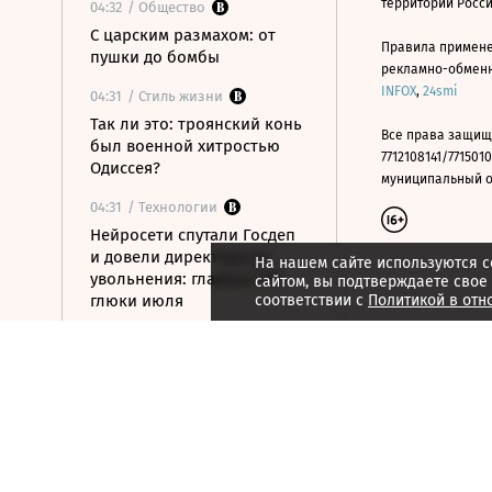
территории Росс
04:32
/ Общество
С царским размахом: от
Правила примене
пушки до бомбы
рекламно-обменно
INFOX
,
24smi
04:31
/ Стиль жизни
Так ли это: троянский конь
Все права защищ
был военной хитростью
7712108141/7715010
Одиссея?
муниципальный окр
04:31
/ Технологии
Нейросети спутали Госдеп
и довели директора до
На нашем сайте используются c
увольнения: главные ИИ-
сайтом, вы подтверждаете свое
глюки июля
соответствии с
Политикой в отн
04:24
/ Политика
Ночью над российскими
регионами сбиты почти 400
БПЛА
04:22
/
Страна
Дроны атаковали