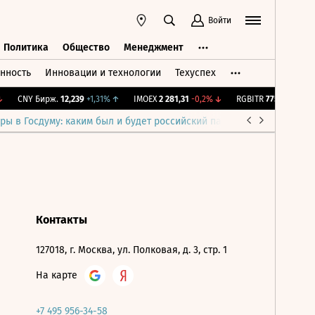
Войти
Политика
Общество
Менеджмент
нность
Инновации и технологии
Техуспех
ть
Политика
Общество
Менеджмент
CNY Бирж.
12,239
+1,31%
↑
IMOEX
2 281,31
-0,2%
↓
RGBITR
775,48
-0,03%
ры в Госдуму: каким был и будет российский парламент
Война н
Контакты
127018, г. Москва, ул. Полковая, д. 3, стр. 1
На карте
+7 495 956-34-58