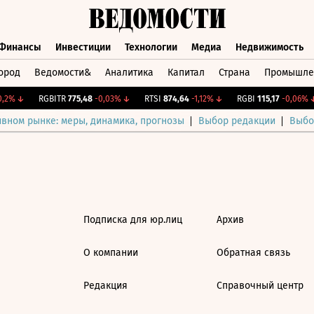
Финансы
Инвестиции
Технологии
Медиа
Недвижимость
ород
Ведомости&
Аналитика
Капитал
Страна
Промышле
а
Финансы
Инвестиции
Технологии
Медиа
Недвижимос
,2%
↓
RGBITR
775,48
-0,03%
↓
RTSI
874,64
-1,12%
↓
RGBI
115,17
-0,06%
↓
ивном рынке: меры, динамика, прогнозы
Выбор редакции
Выбо
Подписка для юр.лиц
Архив
О компании
Обратная связь
Редакция
Справочный центр