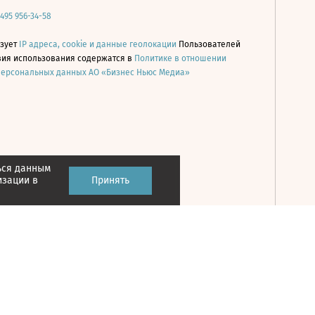
 495 956-34-58
ьзует
IP адреса, cookie и данные геолокации
Пользователей
овия использования содержатся в
Политике в отношении
персональных данных АО «Бизнес Ньюс Медиа»
ься данным
Принять
изации в