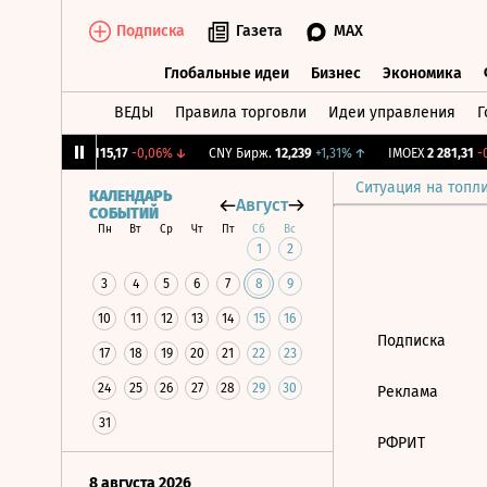
Подписка
Газета
MAX
Глобальные идеи
Бизнес
Экономика
ВЕДЫ
Правила торговли
Идеи управления
Г
Глобальные идеи
Бизнес
Экономик
12%
↓
RGBI
115,17
-0,06%
↓
CNY Бирж.
12,239
+1,31%
↑
IMOEX
2 281,31
-0
Ситуация на топл
КАЛЕНДАРЬ
Август
СОБЫТИЙ
Пн
Вт
Ср
Чт
Пт
Сб
Вс
1
2
3
4
5
6
7
8
9
10
11
12
13
14
15
16
Подписка
17
18
19
20
21
22
23
24
25
26
27
28
29
30
Реклама
31
РФРИТ
8 августа 2026