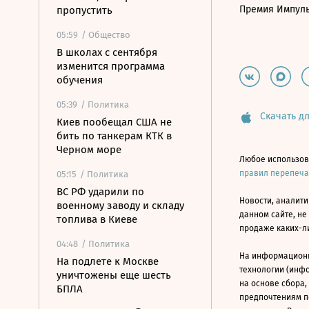
Премия Импул
пропустить
05:59
/ Общество
В школах с сентября
изменится программа
обучения
05:39
/ Политика
Скачать дл
Киев пообещал США не
бить по танкерам КТК в
Черном море
Любое использов
правил перепеч
05:15
/ Политика
ВС РФ ударили по
Новости, аналити
военному заводу и складу
данном сайте, не
топлива в Киеве
продаже каких-л
04:48
/ Политика
На информацион
На подлете к Москве
технологии (инф
уничтожены еще шесть
на основе сбора,
БПЛА
предпочтениям п