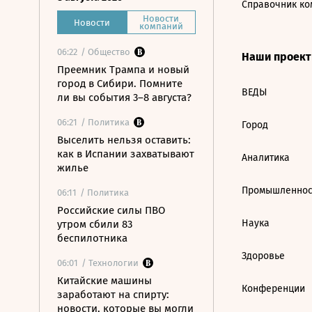
Справочник ко
Новости
Новости
компаний
06:22
/ Общество
Наши проек
Преемник Трампа и новый
город в Сибири. Помните
ВЕДЫ
ли вы события 3–8 августа?
06:21
/ Политика
Город
Выселить нельзя оставить:
как в Испании захватывают
Аналитика
жилье
Промышленнос
06:11
/ Политика
Российские силы ПВО
Наука
утром сбили 83
беспилотника
Здоровье
06:01
/ Технологии
Китайские машины
Конференции
заработают на спирту:
новости, которые вы могли