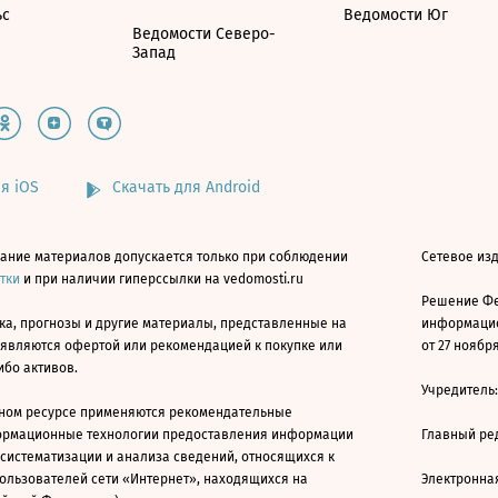
ьс
Ведомости Юг
Ведомости Северо-
Запад
я iOS
Скачать для Android
ание материалов допускается только при соблюдении
Сетевое изд
атки
и при наличии гиперссылки на vedomosti.ru
Решение Фе
ка, прогнозы и другие материалы, представленные на
информацио
 являются офертой или рекомендацией к покупке или
от 27 ноября
ибо активов.
Учредитель
ном ресурсе применяются рекомендательные
ормационные технологии предоставления информации
Главный ре
 систематизации и анализа сведений, относящихся к
ользователей сети «Интернет», находящихся на
Электронна