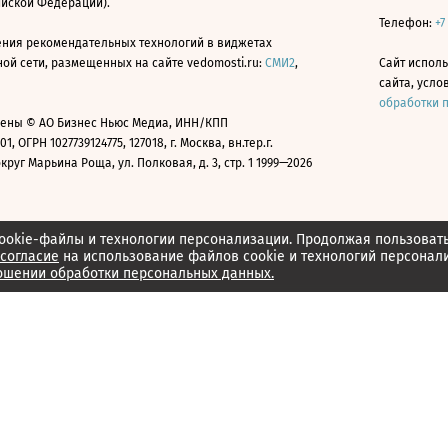
ийской Федерации).
Телефон:
+7
ния рекомендательных технологий в виджетах
й сети, размещенных на сайте vedomosti.ru:
СМИ2
,
Сайт испол
сайта, усл
обработки 
ены © АО Бизнес Ньюс Медиа, ИНН/КПП
01, ОГРН 1027739124775, 127018, г. Москва, вн.тер.г.
уг Марьина Роща, ул. Полковая, д. 3, стр. 1 1999—2026
ookie-файлы и технологии персонализации. Продолжая пользоват
согласие
на использование файлов cookie и технологий персонал
ошении обработки персональных данных.