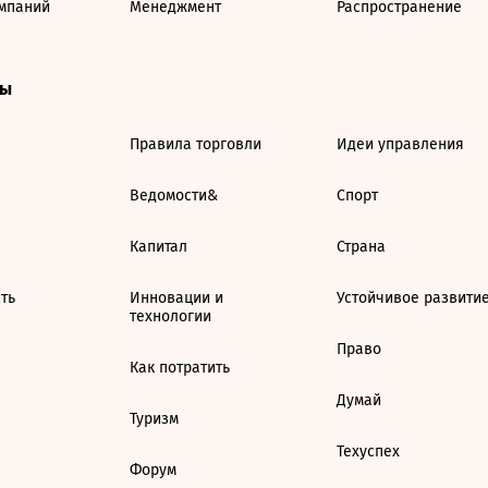
мпаний
Менеджмент
Распространение
ты
Правила торговли
Идеи управления
Ведомости&
Спорт
Капитал
Страна
ть
Инновации и
Устойчивое развити
технологии
Право
Как потратить
Думай
Туризм
Техуспех
Форум