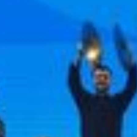
ьный сайт “Локомотива”
ропустят сразу три защитника (Фассон, Ненахов, Магкеев). У го