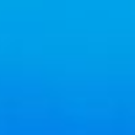
льти на групповом этапе Кубка вынесем за скобки). Три
роизошли очень серьезные. Оба клуба сменили тренеров и
 Глушенков), «быки» - качественными легионерами.