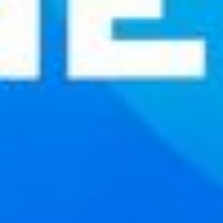
Расклады перед матчем
В прошлом году «Локомотив» четырежды соперничал с «Краснода
остальных матча завершились победами южан, причем сухими. 
существенно укрепили составы. Железнодорожники - бывшими