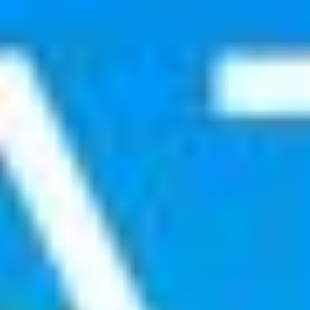
БК с минимальным депозитом
5
/5
Обзор
На сайт
5
/5
Обзор
На сайт
5
/5
Обзор
На сайт
Смотреть полный список
Букмекеры с бонусами
5
/5
Обзор
На сайт
5
/5
Обзор
На сайт
5
/5
Обзор
На сайт
Смотреть полный список
Букмекеры с лайв-ставками
5
/5
Обзор
На сайт
5
/5
Обзор
На сайт