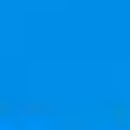
Наша ставка выиграла. Рублев одержал победу со счетом
5:7, 6:1, 6:3.
Erid: 2VtzqukHk1d
Призовой квиз от БЕТСИТИ
Проверьте знания об истории Лиги чемпионов и заберите
подарок
* Бонус зачисляется в виде фрибета на сумму до 1500 рублей.
Фрибет – бонусные средства, зачисляемые Участнику Акции
на бонусный счёт, по факту выполнения условий.
Информация об организаторе основанных на риске игр, пари,
о правилах их проведения, о призовом фонде таких игр, пари,
о количестве, сроках, месте и порядке получения призов или
выигрышей указана на сайте www.betcity.ru. Розыгрыш
происходит во время события.
Топы букмекеров
Смотреть всё