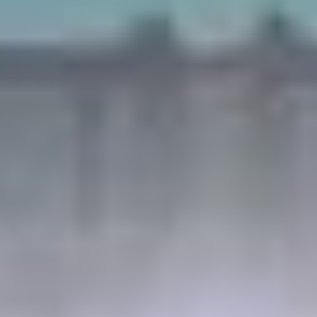
Промышленность
Технологии
Экология
5 августа 2026
08:28 /
Новости
Фестиваль северной культуры «Имандра» пройдет 22–23
августа в Мончегорске
19:09 /
Новости
Букмекер БЕТ-М обновил приветственную акцию
ТОП лучших легальных букмекерских контор России в 2026
году
Букмекеры
Лучшие букмекерские конторы для ставок на спорт в 2026
году
Букмекеры
Лучшие приложения БК для ставок на спорт
Букмекеры
Лучшие букмекерские конторы с минимальным депозитом в