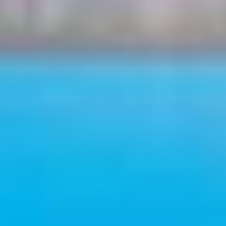
Обновлено:
16 апреля 2023, 19:28
Американец выбил из борьбы прошлогоднего победителя
соревнований
Александр Бокулёв
Полное содержание
В субботу, 15 апреля, Андрей Рублев поборется за выход в
решающий матч грунтового «Мастерса» в Монте-Карло,
Выступление на турнире в Монте-Карло