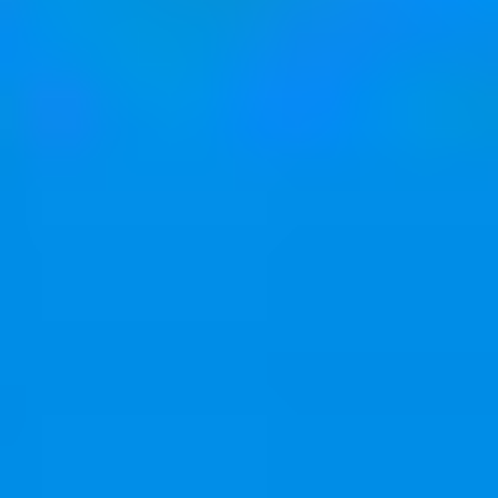
в которой можно получать фрибеты за активность в ставках
Как получить бонус от Leon до 2500 рублей в рамках
на европейский футбол. За каждые 4 подходящих пари на
промо Пятое измерение
игры чемпионатов Англии, Испании или Италии игрок
Как отыграть бонус Leon до 2500 рублей за пари на
зарабатывает бонус в размере 500 рублей.
европейские футбольные чемпионаты
Правила и условия: лимиты и ограничения при
использовании бонуса до 2500 рублей от Leon
Как получить бонус от Leon до 2500
Преимущества и недостатки
Заключение
рублей в рамках промо Пятое
измерение
Участие начинается с принятия условий и выполнения
требований по ставкам:
1. Создайте аккаунт в БК «Леон», если у вас его нет.
2. Перейдите на страницу промо «Пятое измерение».
3. Тапните «Принять участие».