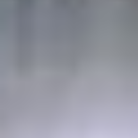
2026 году
Букмекеры
Лучшие букмекерские конторы для ставок на киберспорт в
2026 году
Букмекеры
Главная
Новости
Бонусы
Прогнозы
Букмекеры
Аналитика
База знаний
ЧМ-2026
Главная
Бонусы
Пятое измерение от БК Leon: фрибеты до 2500
рублей за ставки на европейский футбол
БК Леон
Фрибеты за депозит
Бонус истек
Пятое измерение