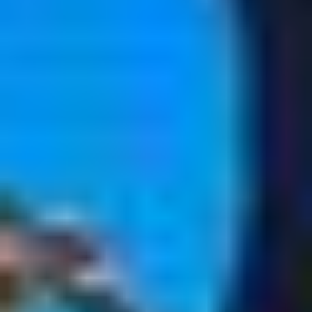
5
/5
Обзор
На сайт
5
/5
Обзор
На сайт
5
/5
Обзор
На сайт
Смотреть полный список
Смотреть всё
Лучшие фрибеты и бонусы на первый
депозит в 2026 году
Смотреть обзор бонуса Фрибет БК Sportbet на 500 рублей за
регистрацию и первый депозит от 1000 рублей
Фрибеты за
депозит
Условия