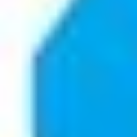
до 25 000 ₽
Бонус до 25 000 рублей от Марафона за регистрацию и
депозит
Получить бонус
Подробнее
328 дней 16 часов
Смотреть обзор бонуса Бонус БК PARI до 5000 рублей за
регистрацию и депозит
Фрибеты за депозит
Условия
до 5000 ₽