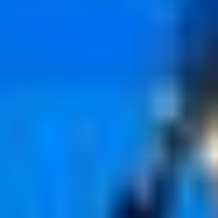
5
/5
Обзор
На сайт
5
/5
Обзор
На сайт
5
/5
Обзор
На сайт
Смотреть полный список
Киберспортивные букмекеры
5
/5
Обзор
На сайт
5
/5
Обзор
На сайт
5
/5
Обзор
На сайт
Смотреть полный список
Топ букмекерских контор на iOS
5
/5
Обзор
На сайт
5
/5
Обзор
На сайт