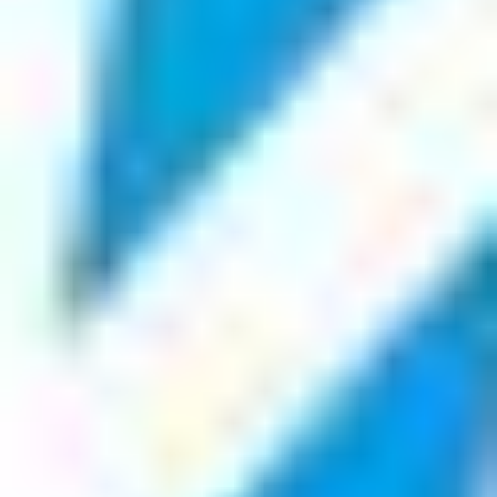
досрочная выплата
Досрочная выплата от БК Леон по ставкам на футбол и хоккей
Получить бонус
Подробнее
147 дней 16 часов
Смотреть обзор бонуса Достижения в БК Leon: до 30 000
рублей фрибетами и бонусами за выполнение заданий
Фрибеты за депозит
Условия
до 30 000 ₽ и призы
Достижения в БК Leon: до 30 000 рублей фрибетами и
бонусами за выполнение заданий
Получить бонус
Подробнее
147 дней 16 часов
Смотреть обзор бонуса Турнир Ставки 24/7 от Leon: до 20 000