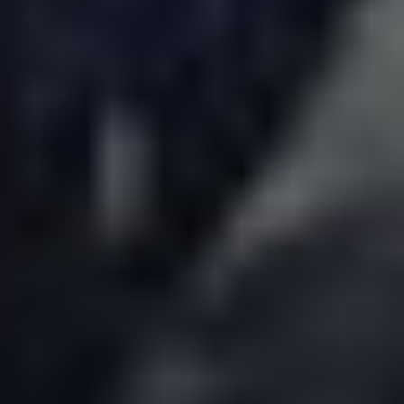
Получить бонус
Подробнее
7 дней 16 часов
Смотреть обзор бонуса Еврокубковый старт от БК Leon:
фрибет до 2500 рублей за ставки на европейский футбол
Фрибеты за депозит
Условия
до 2500 ₽
Еврокубковый старт от БК Leon: фрибет до 2500 рублей за
ставки на европейский футбол
Получить бонус
Подробнее
0 дней 19 часов
Смотреть обзор бонуса Футбольный квинтет от БК Балтбет:
фрибет от 100 рублей за ставки на футбол
Фрибеты за депозит
Условия