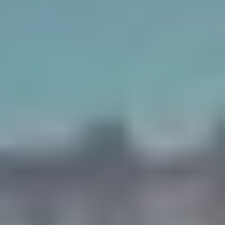
Промышленность
Технологии
Экология
6 августа 2026
08:28 /
Новости
Фестиваль северной культуры «Имандра» пройдет 22–23
августа в Мончегорске
19:09 /
Новости
Букмекер БЕТ-М обновил приветственную акцию
ТОП лучших легальных букмекерских контор России в 2026
году
Букмекеры
Лучшие букмекерские конторы для ставок на спорт в 2026
году
Букмекеры
Лучшие приложения БК для ставок на спорт
Букмекеры
Лучшие букмекерские конторы с минимальным депозитом в