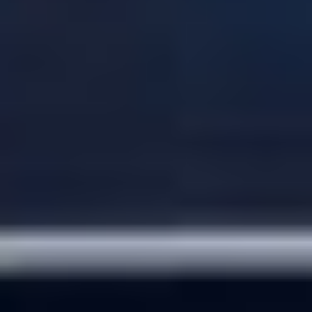
Смотреть обзор бонуса Хет-трик на корте от БК Балтбет:
фрибет от 100 рублей за выигрыши в теннисе
Фрибеты за
депозит
Условия
от 100 ₽
Хет-трик на корте от БК Балтбет: фрибет от 100 рублей за
выигрыши в теннисе
Получить бонус
Подробнее
0 дней 16 часов
Смотреть обзор бонуса Розыгрыш фрибетов Леон до 100 000
рублей действующим игрокам за выполнение заданий
Фрибеты за депозит
Условия