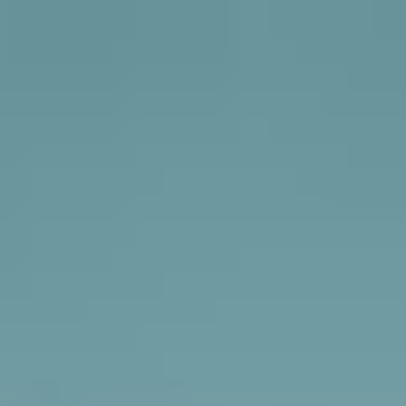
Партнерский проект
Партнерский проект
Получить бонус
Бонус для новых игроков – до 25000₽ за пополнение счёта с
промокодом VED25
Реклама / ООО «БК «ПАРИ» 18+
Erid: 2Vtzqvh9oV2
Ведомости
Ведомости&
Город