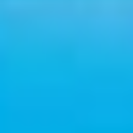
до 100 000 ₽
Розыгрыш фрибетов Леон до 100 000 рублей действующим
игрокам за выполнение заданий
Получить бонус
Подробнее
10 дней 16 часов
Смотреть обзор бонуса Приветственный фрибет от БК Леон:
3000 рублей за регистрацию и депозит
Фрибеты за депозит
Условия