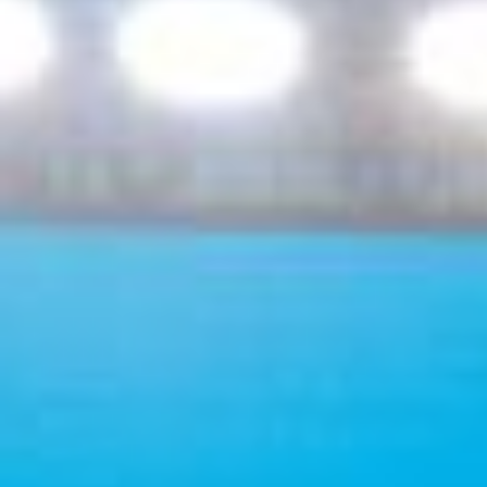
Технологии
Экология
6 августа 2026
08:28 /
Новости
Фестиваль северной культуры «Имандра» пройдет 22–23 авгус
19:09 /
Новости
Букмекер БЕТ-М обновил приветственную акцию
ТОП лучших легальных букмекерских контор России в 2026 го
Букмекеры
Лучшие букмекерские конторы для ставок на спорт в 2026 году
Букмекеры
Лучшие приложения БК для ставок на спорт
Букмекеры
Лучшие букмекерские конторы с минимальным депозитом в 20
Букмекеры
Лучшие букмекерские конторы для ставок на киберспорт в 2026
Букмекеры