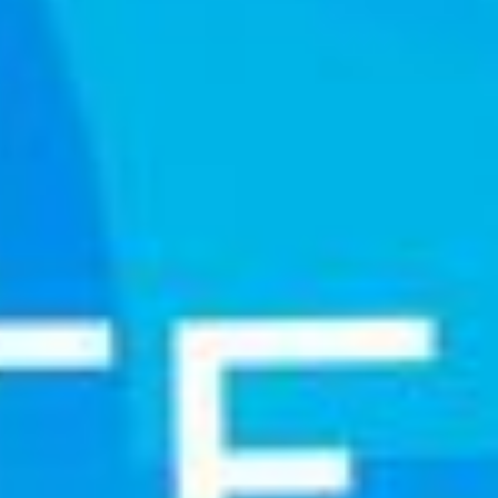
ели второго по статусу национального дивизиона. Чем дальше -