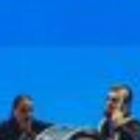
Последние пять матчей
«
Спартака
»:
Дата
Команда 1
Счет
Команда 2
Турн
20.09.2025
«Чайка»
2:4
«
Спартак
»
Лига PA
13.09.2025
«Арсенал»
1:2
«
Спартак
»
Лига PA
08.09.2025
«
Спартак
»
2:1
«Сокол»
Лига PA
04.09.2025
«
Спартак
»
1:1
«Урал»
Лига PA
30.08.2025
«Ротор»
1:2
«
Спартак
»
Лига PA