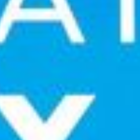
П2 - 2.65
32 финала