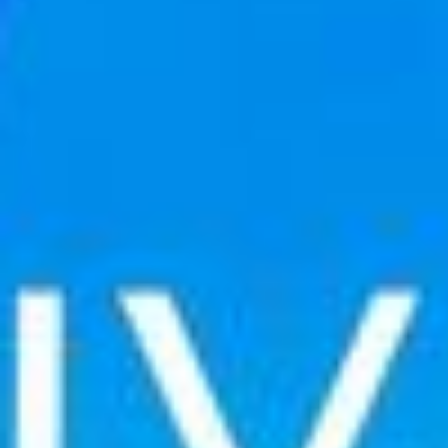
Полное содержание
На этой неделе состоятся матчи 1/32 финала FONBET Кубка Рос
тем интереснее!
Форма команд
Прогноз на матч
Бонусы на матч
Трансляции
Команда 1
Время нача
Составы команд
Коэффициенты букмекеров
Вопросы и ответы
25.09.2025, 
«
КАМАЗ
» (Набережные Челны)
19:30 МС