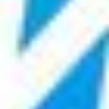
Клуб
И
В
Н
П
Мячи
Очки
1. Локомотив
5
4
1
0
13-6
13
2. Краснодар
5
4
0
1
11-3
12
3. ЦСКА
5
3
2
0
11-4
11
4. Рубин
5
3
1
1
8-8
10
5. Балтика
5
2
3
0
9-5
9
6. Крылья Советов
5
2
2
1
9-6
8
7. Ахмат
5
2
0
3
5-6
6
8. Акрон
5
1
3
1
8-5
6
9. Зенит
5
1
3
1
7-7
6
10. Оренбург
5
1
2
2
5-6
5
11. Динамо Махачкала
5
1
2
2
3-5
5
12. Динамо Москва
5
1
2
2
4-6
5
13. Спартак
5
1
2
2
6-10
5
14. Ростов
5
1
0
4
3-8
3
15. Пари НН
5
1
0
4
4-9
3
16. Сочи
5
0
1
4
3-15
1