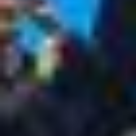
до 5000 ₽
Бонус БК PARI до 5000 рублей за регистрацию и депозит
Получить бонус
Подробнее
146 дней 7 часов
Смотреть обзор бонуса Бонус Мелбет до 20 000 рублей на
день рождения
Акции
Условия
до 20 000 ₽
Бонус Мелбет до 20 000 рублей на день рождения
Получить бонус
Подробнее
480 дней 7 часов
Смотреть обзор бонуса Промокод PARI на 9999 рублей за
регистрацию и первое пополнение счета
Промокоды
Условия