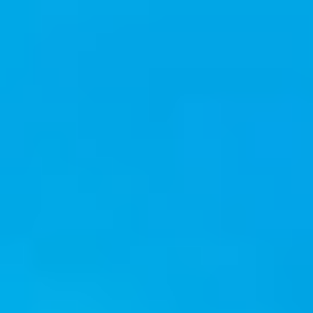
10.08.2025
«Ростов»
1:0
«Пари НН»
«Крылья
02.08.2025
«Ростов»
1:4
Советов»
FON
30.07.2025
«Ростов»
0:2
«Спартак»
К
Ро
Последние пять матчей
«Локомотива» и
«Ростова»:
Дата
Команда 1
Счет
Команда 2
F
30.04.2025
«
Локомотив
»
0:2
«Ростов»
Кубок