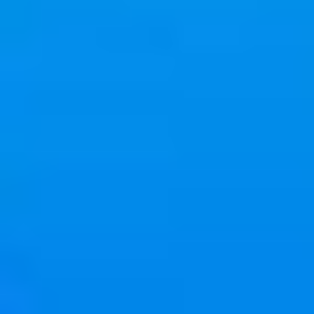
5
/5
Обзор
На сайт
Смотреть полный список
Лучшие букмекерские конторы
5
/5
Обзор
На сайт
5
/5
Обзор
На сайт
5
/5
Обзор
На сайт
Смотреть полный список
Легальные букмекеры России
5
/5
Обзор
На сайт
5
/5
Обзор
На сайт
5
/5
Обзор
На сайт
Смотреть полный список
Топ букмекеров на Андроид