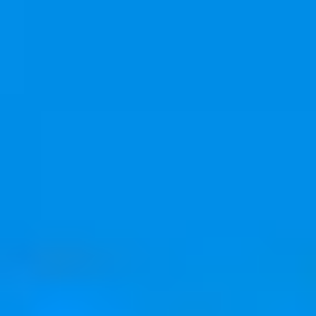
Регистрация в
Winline
Видеотрансляция
системе БК
«Чемпионат»
Текстовая
-
«Спорт-экспресс»
Текстовая
-
Составы команд
Потери
«Локомотив»: нет
«Ростов»:
Игнатов, Чистяков (оба - травмы)
Ориентировочные стартовые составы на матч
«Локомотив» -
«
Ростов»:
Позиция
«Локомотив»
«Ростов»
Позици