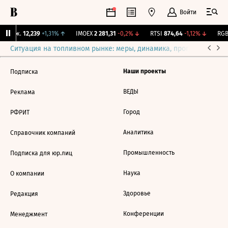
Войти
 Бирж.
12,239
+1,31%
↑
IMOEX
2 281,31
-0,2%
↓
RTSI
874,64
-1,12%
↓
RGB
Ситуация на топливном рынке: меры, динамика, прогнозы
Выб
Наши проекты
Подписка
ВЕДЫ
Реклама
Город
РФРИТ
Аналитика
Справочник компаний
Промышленность
Подписка для юр.лиц
Наука
О компании
Здоровье
Редакция
Конференции
Менеджмент