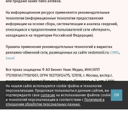
или продаже каких-либо активов.
На информационном ресурсе применяются рекомендательные
технологии (информационные технологии предоставления
информации на основе сбора, систематизации и анализа сведений,
относящихся к предпочтениям пользователей сети «Интернет»,
находящихся на территории Российской Федерации).
Правила применения рекомендательных технологий в виджетах
рекламно-обменной сети, размещенных на сайте vedomosti.ru:
СМИ2
,
24smi
Все права защищены © АО Бизнес Ньюс Медиа, ИНН/КПП
7712108141/771501001, ОГРН 1027739124775, 127018, г. Москва, вн.тер.г.
муниципальный округ Марьина Роща, ул. Полковая, д. 3, стр. 1 1999—
На нашем сайте используются cookie-файлы и технологии
2026
персонализации. Продолжая пользоваться данным сайтом, вы
ОК
подтверждаете свое
согласие
на использование файлов cookie
и технологий персонализации в соответствии с
Политикой в
отношении обработки персональных данных.