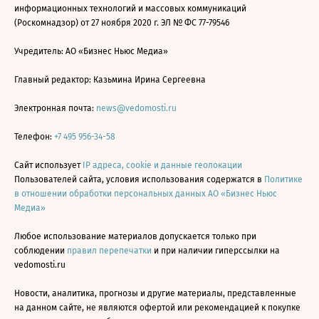
информационных технологий и массовых коммуникаций
(Роскомнадзор) от 27 ноября 2020 г. ЭЛ № ФС 77-79546
Учредитель: АО «Бизнес Ньюс Медиа»
Главный редактор: Казьмина Ирина Сергеевна
Электронная почта:
news@vedomosti.ru
Телефон:
+7 495 956-34-58
Сайт использует
IP адреса, cookie и данные геолокации
Пользователей сайта, условия использования содержатся в
Политике
в отношении обработки персональных данных АО «Бизнес Ньюс
Медиа»
Любое использование материалов допускается только при
соблюдении
правил перепечатки
и при наличии гиперссылки на
vedomosti.ru
Новости, аналитика, прогнозы и другие материалы, представленные
на данном сайте, не являются офертой или рекомендацией к покупке