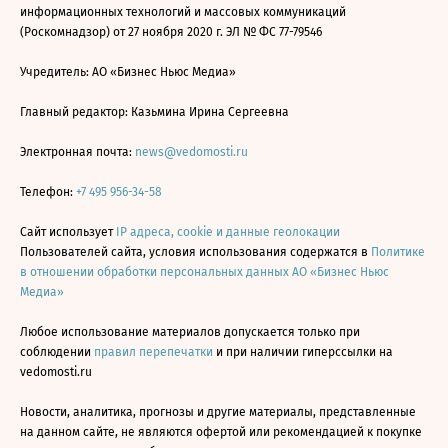
информационных технологий и массовых коммуникаций
(Роскомнадзор) от 27 ноября 2020 г. ЭЛ № ФС 77-79546
Учредитель: АО «Бизнес Ньюс Медиа»
Главный редактор: Казьмина Ирина Сергеевна
Электронная почта:
news@vedomosti.ru
Телефон:
+7 495 956-34-58
Сайт использует
IP адреса, cookie и данные геолокации
Пользователей сайта, условия использования содержатся в
Политике
в отношении обработки персональных данных АО «Бизнес Ньюс
Медиа»
Любое использование материалов допускается только при
соблюдении
правил перепечатки
и при наличии гиперссылки на
vedomosti.ru
Новости, аналитика, прогнозы и другие материалы, представленные
на данном сайте, не являются офертой или рекомендацией к покупке