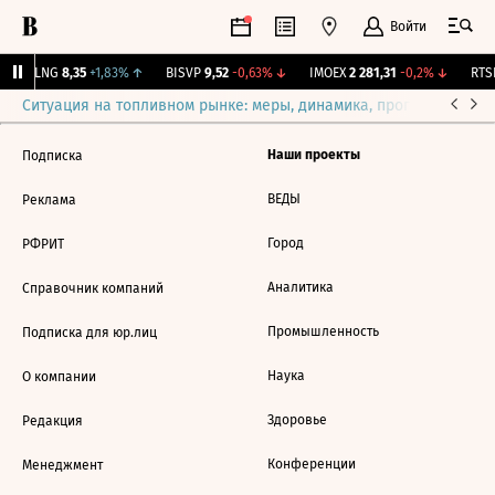
Войти
BLNG
8,35
+1,83%
↑
BISVP
9,52
-0,63%
↓
IMOEX
2 281,31
-0,2%
↓
RTSI
Ситуация на топливном рынке: меры, динамика, прогнозы
Выб
Наши проекты
Подписка
ВЕДЫ
Реклама
Город
РФРИТ
Аналитика
Справочник компаний
Промышленность
Подписка для юр.лиц
Наука
О компании
Здоровье
Редакция
Конференции
Менеджмент