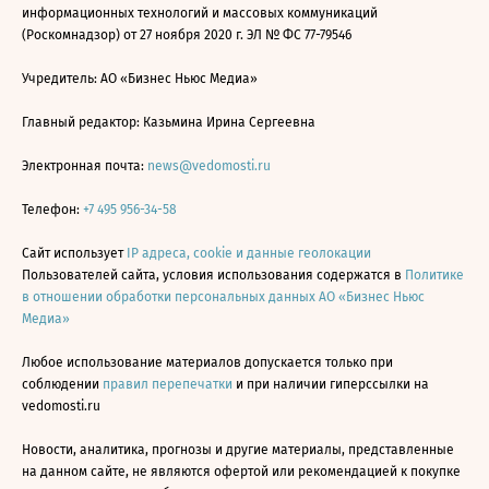
информационных технологий и массовых коммуникаций
(Роскомнадзор) от 27 ноября 2020 г. ЭЛ № ФС 77-79546
Учредитель: АО «Бизнес Ньюс Медиа»
Главный редактор: Казьмина Ирина Сергеевна
Электронная почта:
news@vedomosti.ru
Телефон:
+7 495 956-34-58
Сайт использует
IP адреса, cookie и данные геолокации
Пользователей сайта, условия использования содержатся в
Политике
в отношении обработки персональных данных АО «Бизнес Ньюс
Медиа»
Любое использование материалов допускается только при
соблюдении
правил перепечатки
и при наличии гиперссылки на
vedomosti.ru
Новости, аналитика, прогнозы и другие материалы, представленные
на данном сайте, не являются офертой или рекомендацией к покупке