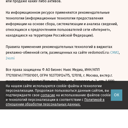
или продаже каких-либо активов.
На информационном ресурсе применяются рекомендательные
технологии (информационные технологии предоставления
информации на основе сбора, систематизации и анализа сведений,
относящихся к предпочтениям пользователей сети «Интернет»,
находящихся на территории Российской Федерации).
Правила применения рекомендательных технологий в виджетах
рекламно-обменной сети, размещенных на сайте vedomosti.ru:
СМИ2
,
24smi
Все права защищены © АО Бизнес Ньюс Медиа, ИНН/КПП
7712108141/771501001, ОГРН 1027739124775, 127018, г. Москва, вн.тер.г.
муниципальный округ Марьина Роща, ул. Полковая, д. 3, стр. 1 1999—
На нашем сайте используются cookie-файлы и технологии
2026
персонализации. Продолжая пользоваться данным сайтом, вы
ОК
подтверждаете свое
согласие
на использование файлов cookie
и технологий персонализации в соответствии с
Политикой в
отношении обработки персональных данных.