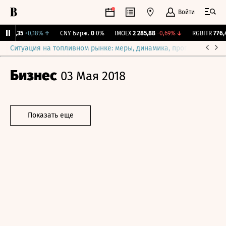
Войти
115,35
+0,18%
↑
CNY Бирж.
0
0%
IMOEX
2 285,88
-0,69%
↓
RGBITR
776,42
Ситуация на топливном рынке: меры, динамика, прогнозы
Выб
Бизнес
03 Мая 2018
Показать еще