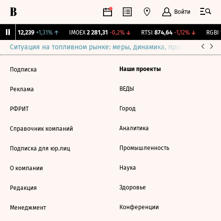
Войти
Бирж.
12,239
+1,31%
↑
IMOEX
2 281,31
-0,2%
↓
RTSI
874,64
-1,12%
↓
RGBI
1
Ситуация на топливном рынке: меры, динамика, прогнозы
Выб
Наши проекты
Подписка
ВЕДЫ
Реклама
Город
РФРИТ
Аналитика
Справочник компаний
Промышленность
Подписка для юр.лиц
Наука
О компании
Здоровье
Редакция
Конференции
Менеджмент