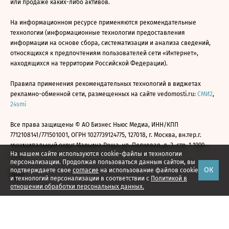
или продаже каких-либо активов.
На информационном ресурсе применяются рекомендательные
технологии (информационные технологии предоставления
информации на основе сбора, систематизации и анализа сведений,
относящихся к предпочтениям пользователей сети «Интернет»,
находящихся на территории Российской Федерации).
Правила применения рекомендательных технологий в виджетах
рекламно-обменной сети, размещенных на сайте vedomosti.ru:
СМИ2
,
24smi
Все права защищены © АО Бизнес Ньюс Медиа, ИНН/КПП
7712108141/771501001, ОГРН 1027739124775, 127018, г. Москва, вн.тер.г.
муниципальный округ Марьина Роща, ул. Полковая, д. 3, стр. 1 1999—
На нашем сайте используются cookie-файлы и технологии
2026
персонализации. Продолжая пользоваться данным сайтом, вы
ОК
подтверждаете свое
согласие
на использование файлов cookie
и технологий персонализации в соответствии с
Политикой в
отношении обработки персональных данных.