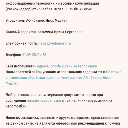
информационных технологий и массовых коммуникаций
(Роскомнадзор) от 27 ноября 2020 г. ЭЛ № ФС 77-79546
Учредитель: АО «Бизнес Ньюс Медиа»
Главный редактор: Казьмина Ирина Сергеевна
Электронная почта:
news@vedomosti.ru
Телефон:
+7 495 956-34-58
Сайт использует
IP адреса, cookie и данные геолокации
Пользователей сайта, условия использования содержатся в
Политике
в отношении обработки персональных данных АО «Бизнес Ньюс
Медиа»
Любое использование материалов допускается только при
соблюдении
правил перепечатки
и при наличии гиперссылки на
vedomosti.ru
Новости, аналитика, прогнозы и другие материалы, представленные
на данном сайте, не являются офертой или рекомендацией к покупке