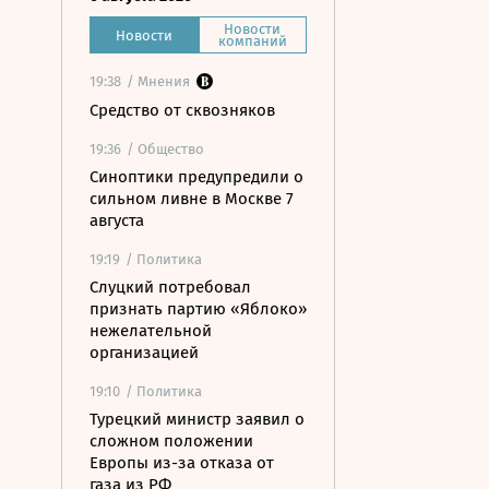
Новости
Новости
компаний
19:38
/ Мнения
Средство от сквозняков
19:36
/ Общество
Синоптики предупредили о
сильном ливне в Москве 7
августа
19:19
/ Политика
Слуцкий потребовал
признать партию «Яблоко»
нежелательной
организацией
19:10
/ Политика
Турецкий министр заявил о
сложном положении
Европы из-за отказа от
газа из РФ