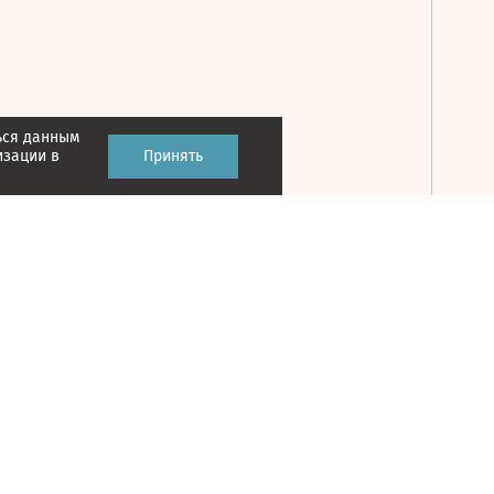
ься данным
Принять
изации в