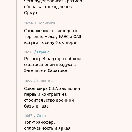
чего будет зависеть размер
сбора за проход через
Ормуз
16:46
/ Политика
Соглашение о свободной
торговле между ЕАЭС и ОАЭ
вступит в силу 6 октября
16:31
/
Страна
Роспотребнадзор сообщил
о загрязнении воздуха в
Энгельсе и Саратове
16:27
/ Политика
Совет мира США заключил
первый контракт на
строительство военной
базы в Газе
16:17
/
Спорт
Топ-трансфер,
сплоченность и яркая