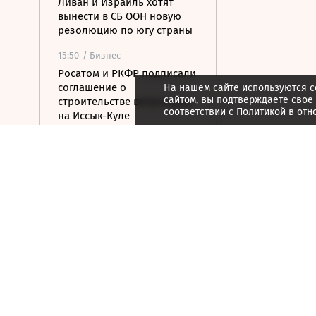
Ливан и Израиль хотят
вынести в СБ ООН новую
резолюцию по югу страны
15:50
/ Бизнес
Росатом и РКФР подписали
соглашение о
На нашем сайте используются c
сайтом, вы подтверждаете свое
строительстве ветропарка
соответствии с
Политикой в отн
на Иссык-Куле
15:41
/ Бизнес
Минфин: власти вернулись
к обсуждению онлайн-
продажи алкоголя
15:36
/ Политика
МИД Азербайджана: Баку
готов поставлять газ на
Украину
15:32
/ Финансы
Банк России поднял
официальный курс