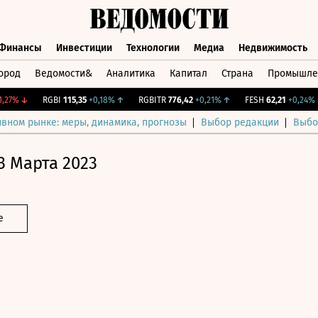
Финансы
Инвестиции
Технологии
Медиа
Недвижимость
ород
Ведомости&
Аналитика
Капитал
Страна
Промышле
а
Финансы
Инвестиции
Технологии
Медиа
Недвижимос
7%
↓
RGBI
115,35
+0,18%
↑
RGBITR
776,42
+0,21%
↑
FESH
62,21
+0,24%
↑
ивном рынке: меры, динамика, прогнозы
Выбор редакции
Выбо
3 Марта 2023
е