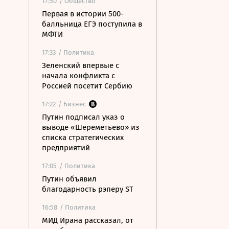
17:50
/ Общество
Первая в истории 500-
балльница ЕГЭ поступила в
МФТИ
17:33
/ Политика
Зеленский впервые с
начала конфликта с
Россией посетит Сербию
17:22
/ Бизнес
Путин подписал указ о
выводе «Шереметьево» из
списка стратегических
предприятий
17:05
/ Политика
Путин объявил
благодарность рэперу ST
16:58
/ Политика
МИД Ирана рассказал, от