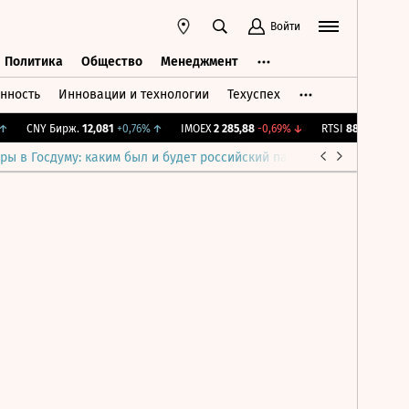
Войти
Политика
Общество
Менеджмент
нность
Инновации и технологии
Техуспех
ть
Политика
Общество
Менеджмент
CNY Бирж.
12,081
+0,76%
↑
IMOEX
2 285,88
-0,69%
↓
RTSI
884,56
-1,27%
↓
ры в Госдуму: каким был и будет российский парламент
Война н