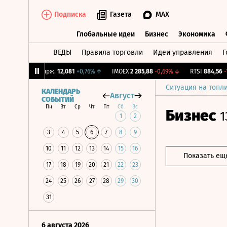
Подписка
Газета
MAX
Глобальные идеи
Бизнес
Экономика
ВЕДЫ
Правила торговли
Идеи управления
Г
Глобальные идеи
Бизнес
Экономик
↑
CNY Бирж.
12,081
+0,76%
↑
IMOEX
2 285,88
-0,69%
↓
RTSI
884,56
-1,2
Ситуация на топл
КАЛЕНДАРЬ
Август
СОБЫТИЙ
Пн
Вт
Ср
Чт
Пт
Сб
Вс
Бизнес
1
1
2
3
4
5
6
7
8
9
10
11
12
13
14
15
16
Показать ещ
17
18
19
20
21
22
23
24
25
26
27
28
29
30
31
6 августа 2026