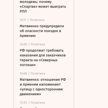
молодежь: почему
«Спартак» может выиграть
РПЛ
16:17
/ Политика
Матвиенко предупредила
об опасности поездок в
Армению
16:09
/ Политика
РФ продолжит требовать
наказания для заказчиков
теракта на «Северных
потоках»
16:08
/ Политика
Матвиенко: отношения РФ
и Армении напоминают
«улицу с односторонним
движением»
15:59
/ Политика