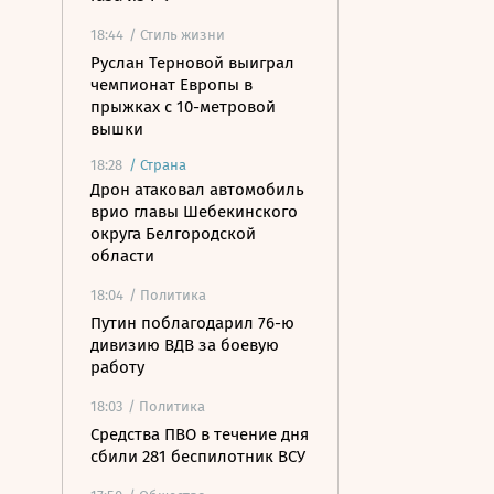
18:44
/ Стиль жизни
Руслан Терновой выиграл
чемпионат Европы в
прыжках с 10-метровой
вышки
18:28
/
Страна
Дрон атаковал автомобиль
врио главы Шебекинского
округа Белгородской
области
18:04
/ Политика
Путин поблагодарил 76-ю
дивизию ВДВ за боевую
работу
18:03
/ Политика
Средства ПВО в течение дня
сбили 281 беспилотник ВСУ