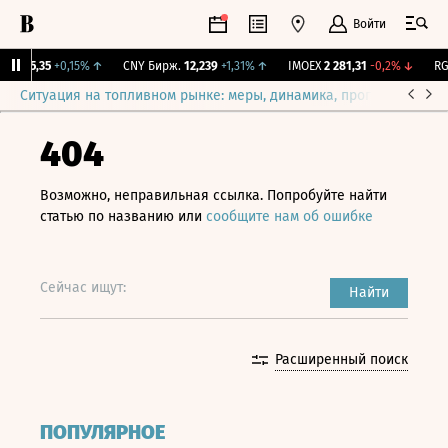
Войти
I
115,35
+0,15%
↑
CNY Бирж.
12,239
+1,31%
↑
IMOEX
2 281,31
-0,2%
↓
RGB
Ситуация на топливном рынке: меры, динамика, прогнозы
Выб
404
Возможно, неправильная ссылка. Попробуйте найти
статью по названию или
сообщите нам об ошибке
Сейчас ищут:
Найти
Расширенный поиск
ПОПУЛЯРНОЕ