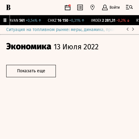
Войти
AVAN
561
+0,54%
↑
CHKZ
16 150
+0,31%
↑
IMOEX
2 281,31
-0,2%
↓
RTS
Ситуация на топливном рынке: меры, динамика, прогнозы
Выб
Экономика
13 Июля 2022
Показать еще