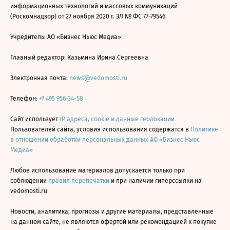
информационных технологий и массовых коммуникаций
(Роскомнадзор) от 27 ноября 2020 г. ЭЛ № ФС 77-79546
Учредитель: АО «Бизнес Ньюс Медиа»
Главный редактор: Казьмина Ирина Сергеевна
Электронная почта:
news@vedomosti.ru
Телефон:
+7 495 956-34-58
Сайт использует
IP адреса, cookie и данные геолокации
Пользователей сайта, условия использования содержатся в
Политике
в отношении обработки персональных данных АО «Бизнес Ньюс
Медиа»
Любое использование материалов допускается только при
соблюдении
правил перепечатки
и при наличии гиперссылки на
vedomosti.ru
Новости, аналитика, прогнозы и другие материалы, представленные
на данном сайте, не являются офертой или рекомендацией к покупке