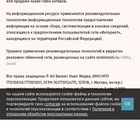
или продаже каких-либо активов.
На информационном ресурсе применяются рекомендательные
технологии (информационные технологии предоставления
информации на основе сбора, систематизации и анализа сведений,
относящихся к предпочтениям пользователей сети «Интернет»,
находящихся на территории Российской Федерации).
Правила применения рекомендательных технологий в виджетах
рекламно-обменной сети, размещенных на сайте vedomosti.ru:
СМИ2
,
24smi
Все права защищены © АО Бизнес Ньюс Медиа, ИНН/КПП
7712108141/771501001, ОГРН 1027739124775, 127018, г. Москва, вн.тер.г.
муниципальный округ Марьина Роща, ул. Полковая, д. 3, стр. 1 1999—
На нашем сайте используются cookie-файлы и технологии
2026
персонализации. Продолжая пользоваться данным сайтом, вы
ОК
подтверждаете свое
согласие
на использование файлов cookie
и технологий персонализации в соответствии с
Политикой в
отношении обработки персональных данных.