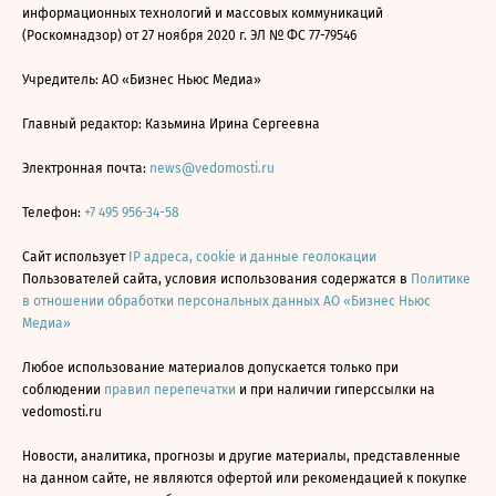
информационных технологий и массовых коммуникаций
(Роскомнадзор) от 27 ноября 2020 г. ЭЛ № ФС 77-79546
Учредитель: АО «Бизнес Ньюс Медиа»
Главный редактор: Казьмина Ирина Сергеевна
Электронная почта:
news@vedomosti.ru
Телефон:
+7 495 956-34-58
Сайт использует
IP адреса, cookie и данные геолокации
Пользователей сайта, условия использования содержатся в
Политике
в отношении обработки персональных данных АО «Бизнес Ньюс
Медиа»
Любое использование материалов допускается только при
соблюдении
правил перепечатки
и при наличии гиперссылки на
vedomosti.ru
Новости, аналитика, прогнозы и другие материалы, представленные
на данном сайте, не являются офертой или рекомендацией к покупке