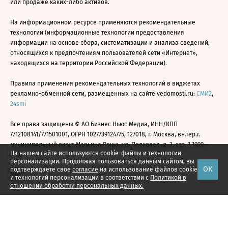
или продаже каких-либо активов.
На информационном ресурсе применяются рекомендательные
технологии (информационные технологии предоставления
информации на основе сбора, систематизации и анализа сведений,
относящихся к предпочтениям пользователей сети «Интернет»,
находящихся на территории Российской Федерации).
Правила применения рекомендательных технологий в виджетах
рекламно-обменной сети, размещенных на сайте vedomosti.ru:
СМИ2
,
24smi
Все права защищены © АО Бизнес Ньюс Медиа, ИНН/КПП
7712108141/771501001, ОГРН 1027739124775, 127018, г. Москва, вн.тер.г.
муниципальный округ Марьина Роща, ул. Полковая, д. 3, стр. 1 1999—
На нашем сайте используются cookie-файлы и технологии
2026
персонализации. Продолжая пользоваться данным сайтом, вы
ОК
подтверждаете свое
согласие
на использование файлов cookie
и технологий персонализации в соответствии с
Политикой в
отношении обработки персональных данных.