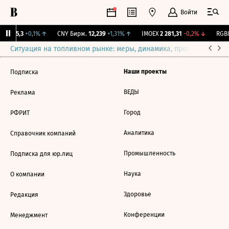
Войти
BI
115,3
+0,1%
↑
CNY Бирж.
12,239
+1,31%
↑
IMOEX
2 281,31
-0,2%
↓
RGBI
Ситуация на топливном рынке: меры, динамика, прогнозы
Выб
Наши проекты
Подписка
ВЕДЫ
Реклама
Город
РФРИТ
Аналитика
Справочник компаний
Промышленность
Подписка для юр.лиц
Наука
О компании
Здоровье
Редакция
Конференции
Менеджмент