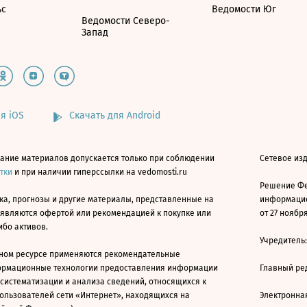
ьс
Ведомости Юг
Ведомости Северо-
Запад
я iOS
Скачать для Android
ание материалов допускается только при соблюдении
Сетевое изд
атки
и при наличии гиперссылки на vedomosti.ru
Решение Фе
ка, прогнозы и другие материалы, представленные на
информацио
 являются офертой или рекомендацией к покупке или
от 27 ноября
ибо активов.
Учредитель
ном ресурсе применяются рекомендательные
ормационные технологии предоставления информации
Главный ре
 систематизации и анализа сведений, относящихся к
ользователей сети «Интернет», находящихся на
Электронна