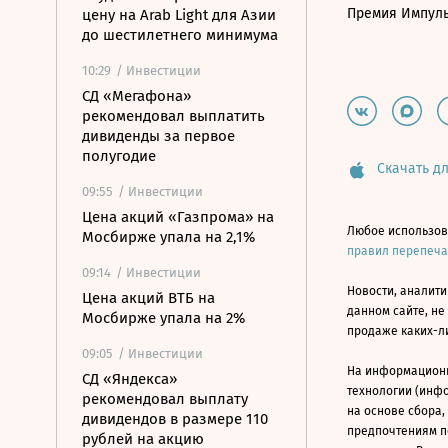
Премия Импул
цену на Arab Light для Азии
до шестилетнего минимума
10:29
/ Инвестиции
СД «Мегафона»
рекомендовал выплатить
дивиденды за первое
полугодие
Скачать дл
09:55
/ Инвестиции
Цена акций «Газпрома» на
Любое использов
Мосбирже упала на 2,1%
правил перепеч
09:14
/ Инвестиции
Новости, аналити
Цена акций ВТБ на
данном сайте, не
Мосбирже упала на 2%
продаже каких-л
09:05
/ Инвестиции
На информацион
СД «Яндекса»
технологии (инф
рекомендовал выплату
на основе сбора,
дивидендов в размере 110
предпочтениям п
рублей на акцию