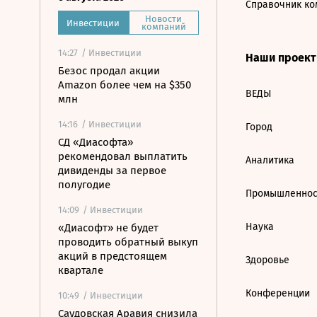
Справочник ко
Новости
Инвестиции
компаний
14:27
/ Инвестиции
Наши проек
Безос продал акции
Amazon более чем на $350
ВЕДЫ
млн
14:16
/ Инвестиции
Город
СД «Диасофта»
рекомендовал выплатить
Аналитика
дивиденды за первое
полугодие
Промышленнос
14:09
/ Инвестиции
Наука
«Диасофт» не будет
проводить обратный выкуп
акций в предстоящем
Здоровье
квартале
Конференции
10:49
/ Инвестиции
Саудовская Аравия снизила