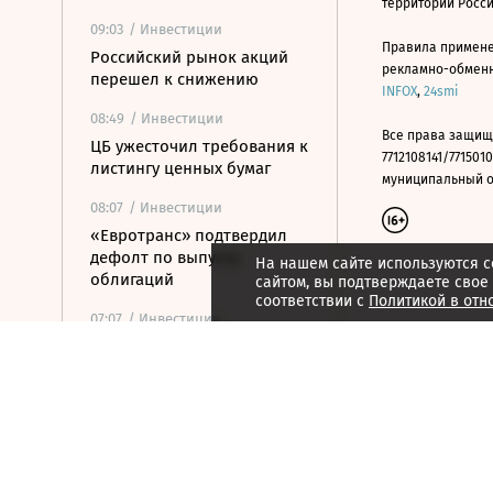
территории Росс
09:03
/ Инвестиции
Правила примене
Российский рынок акций
рекламно-обменно
перешел к снижению
INFOX
,
24smi
08:49
/ Инвестиции
Все права защищ
ЦБ ужесточил требования к
7712108141/7715010
листингу ценных бумаг
муниципальный окр
08:07
/ Инвестиции
«Евротранс» подтвердил
дефолт по выпуску
На нашем сайте используются c
облигаций
сайтом, вы подтверждаете свое
соответствии с
Политикой в отн
07:07
/ Инвестиции
МГКЛ нарастило выручку в
2,5 раза с начала года
07:01
/ Инвестиции
Утренний звон по рынку
акций 6 августа