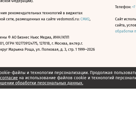
ийской Федерации).
Телефон:
+7
ния рекомендательных технологий в виджетах
й сети, размещенных на сайте vedomosti.ru:
СМИ2
,
Сайт испол
сайта, усл
обработки 
ены © АО Бизнес Ньюс Медиа, ИНН/КПП
01, ОГРН 1027739124775, 127018, г. Москва, вн.тер.г.
уг Марьина Роща, ул. Полковая, д. 3, стр. 1 1999—2026
ookie-файлы и технологии персонализации. Продолжая пользоват
согласие
на использование файлов cookie и технологий персонал
ошении обработки персональных данных.