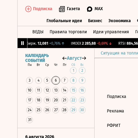
Подписка
Газета
MAX
Глобальные идеи
Бизнес
Экономика
ВЕДЫ
Правила торговли
Идеи управления
Г
Глобальные идеи
Бизнес
Экономик
28%
↑
CNY Бирж.
12,081
+0,76%
↑
IMOEX
2 285,88
-0,69%
↓
RTSI
884,56
-
Ситуация на топл
КАЛЕНДАРЬ
Август
СОБЫТИЙ
Пн
Вт
Ср
Чт
Пт
Сб
Вс
1
2
3
4
5
6
7
8
9
10
11
12
13
14
15
16
Подписка
17
18
19
20
21
22
23
24
25
26
27
28
29
30
Реклама
31
РФРИТ
6 августа 2026