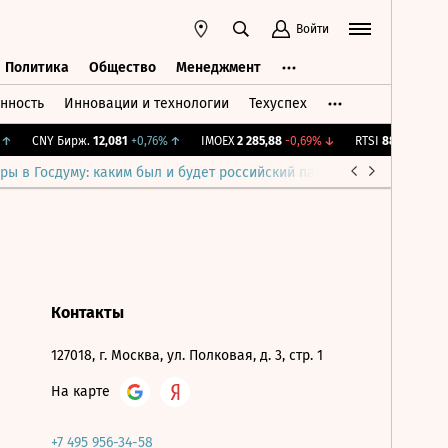
Войти
Политика
Общество
Менеджмент
нность
Инновации и технологии
Техуспех
ть
Политика
Общество
Менеджмент
↑
CNY Бирж.
12,081
+0,76%
↑
IMOEX
2 285,88
-0,69%
↓
RTSI
884,56
-1,27%
ры в Госдуму: каким был и будет российский парламент
Война н
Контакты
127018, г. Москва, ул. Полковая, д. 3, стр. 1
На карте
+7 495 956-34-58