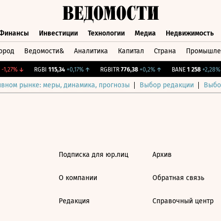
Финансы
Инвестиции
Технологии
Медиа
Недвижимость
ород
Ведомости&
Аналитика
Капитал
Страна
Промышле
а
Финансы
Инвестиции
Технологии
Медиа
Недвижимос
1,27%
↓
RGBI
115,34
+0,17%
↑
RGBITR
776,38
+0,2%
↑
BANE
1 258
+2,28%
ивном рынке: меры, динамика, прогнозы
Выбор редакции
Выбо
Подписка для юр.лиц
Архив
О компании
Обратная связь
Редакция
Справочный центр