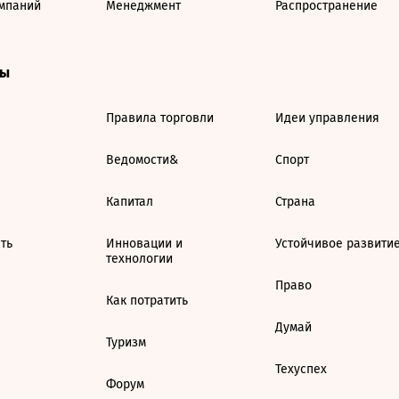
мпаний
Менеджмент
Распространение
ты
Правила торговли
Идеи управления
Ведомости&
Спорт
Капитал
Страна
ть
Инновации и
Устойчивое развити
технологии
Право
Как потратить
Думай
Туризм
Техуспех
Форум