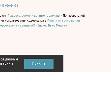
 495 956-34-58
ьзует
IP адреса, cookie и данные геолокации
Пользователей
овия использования содержатся в
Политике в отношении
персональных данных АО «Бизнес Ньюс Медиа»
ься данным
Принять
изации в