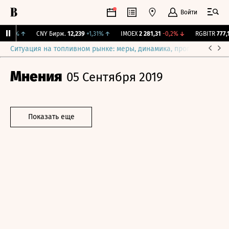
Войти
+0,1%
↑
CNY Бирж.
12,239
+1,31%
↑
IMOEX
2 281,31
-0,2%
↓
RGBITR
777,14
Ситуация на топливном рынке: меры, динамика, прогнозы
Выб
Мнения
05 Сентября 2019
Показать еще