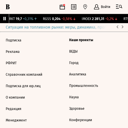
Войти
↑
IRKT
19,7
+0,31%
↑
RGSS
0,204
-0,58%
↓
IMOEX
2 281,31
-0,2%
↓
RTS
Ситуация на топливном рынке: меры, динамика, прогнозы
Выб
Наши проекты
Подписка
ВЕДЫ
Реклама
Город
РФРИТ
Аналитика
Справочник компаний
Промышленность
Подписка для юр.лиц
Наука
О компании
Здоровье
Редакция
Конференции
Менеджмент