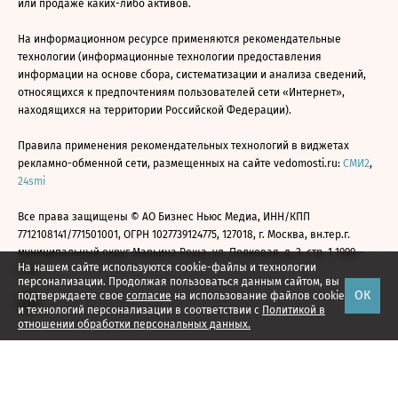
или продаже каких-либо активов.
На информационном ресурсе применяются рекомендательные
технологии (информационные технологии предоставления
информации на основе сбора, систематизации и анализа сведений,
относящихся к предпочтениям пользователей сети «Интернет»,
находящихся на территории Российской Федерации).
Правила применения рекомендательных технологий в виджетах
рекламно-обменной сети, размещенных на сайте vedomosti.ru:
СМИ2
,
24smi
Все права защищены © АО Бизнес Ньюс Медиа, ИНН/КПП
7712108141/771501001, ОГРН 1027739124775, 127018, г. Москва, вн.тер.г.
муниципальный округ Марьина Роща, ул. Полковая, д. 3, стр. 1 1999—
На нашем сайте используются cookie-файлы и технологии
2026
персонализации. Продолжая пользоваться данным сайтом, вы
ОК
подтверждаете свое
согласие
на использование файлов cookie
и технологий персонализации в соответствии с
Политикой в
отношении обработки персональных данных.