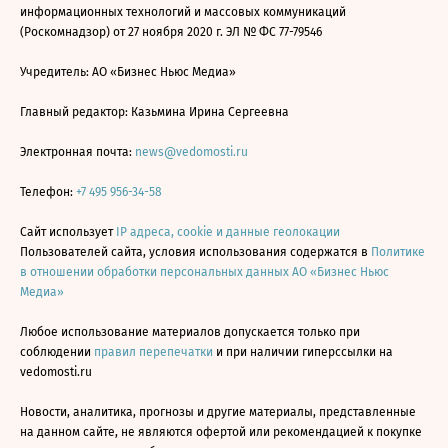
информационных технологий и массовых коммуникаций
(Роскомнадзор) от 27 ноября 2020 г. ЭЛ № ФС 77-79546
Учредитель: АО «Бизнес Ньюс Медиа»
Главный редактор: Казьмина Ирина Сергеевна
Электронная почта:
news@vedomosti.ru
Телефон:
+7 495 956-34-58
Сайт использует
IP адреса, cookie и данные геолокации
Пользователей сайта, условия использования содержатся в
Политике
в отношении обработки персональных данных АО «Бизнес Ньюс
Медиа»
Любое использование материалов допускается только при
соблюдении
правил перепечатки
и при наличии гиперссылки на
vedomosti.ru
Новости, аналитика, прогнозы и другие материалы, представленные
на данном сайте, не являются офертой или рекомендацией к покупке