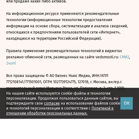
или продаже каких-либо активов.
На информационном ресурсе применяются рекомендательные
технологии (информационные технологии предоставления
информации на основе сбора, систематизации и анализа сведений,
относящихся к предпочтениям пользователей сети «Интернет»,
находящихся на территории Российской Федерации).
Правила применения рекомендательных технологий в виджетах
рекламно-обменной сети, размещенных на сайте vedomosti.ru:
СМИ2
,
24smi
Все права защищены © АО Бизнес Ньюс Медиа, ИНН/КПП
7712108141/771501001, ОГРН 1027739124775, 127018, г. Москва, вн.тер.г.
муниципальный округ Марьина Роща, ул. Полковая, д. 3, стр. 1 1999—
На нашем сайте используются cookie-файлы и технологии
2026
персонализации. Продолжая пользоваться данным сайтом, вы
ОК
подтверждаете свое
согласие
на использование файлов cookie
и технологий персонализации в соответствии с
Политикой в
отношении обработки персональных данных.