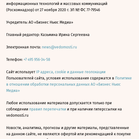
информационных технологий и массовых коммуникаций
(Роскомнадзор) от 27 ноября 2020 г. ЭЛ № ФС 77-79546
Учредитель: АО «Бизнес Ньюс Медиа»
Главный редактор: Казьмина Ирина Сергеевна
Электронная почта:
news@vedomosti.ru
Телефон:
+7 495 956-34-58
Сайт использует
IP адреса, cookie и данные геолокации
Пользователей сайта, условия использования содержатся в
Политике
в отношении обработки персональных данных АО «Бизнес Ньюс
Медиа»
Любое использование материалов допускается только при
соблюдении
правил перепечатки
и при наличии гиперссылки на
vedomosti.ru
Новости, аналитика, прогнозы и другие материалы, представленные
на данном сайте, не являются офертой или рекомендацией к покупке