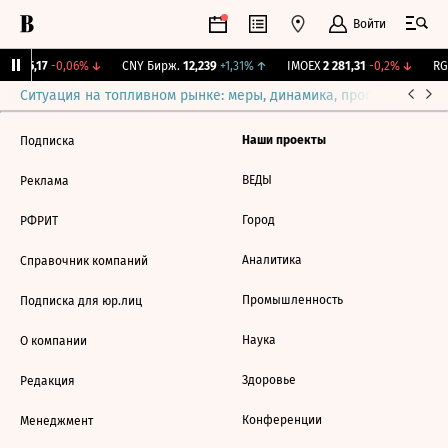
Войти
BI
115,17
-0,06%
↓
CNY Бирж.
12,239
+1,31%
↑
IMOEX
2 281,31
-0,2%
↓
RGB
Ситуация на топливном рынке: меры, динамика, прогнозы
Выб
Наши проекты
Подписка
ВЕДЫ
Реклама
Город
РФРИТ
Аналитика
Справочник компаний
Промышленность
Подписка для юр.лиц
Наука
О компании
Здоровье
Редакция
Конференции
Менеджмент