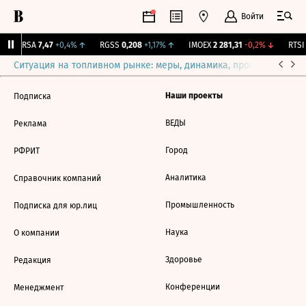
Войти
ARSA
7,47
+0,4%
↑
RGSS
0,208
+1,17%
↑
IMOEX
2 281,31
-0,2%
↓
RTSI
Ситуация на топливном рынке: меры, динамика, прогнозы
Выб
Наши проекты
Подписка
ВЕДЫ
Реклама
Город
РФРИТ
Аналитика
Справочник компаний
Промышленность
Подписка для юр.лиц
Наука
О компании
Здоровье
Редакция
Конференции
Менеджмент