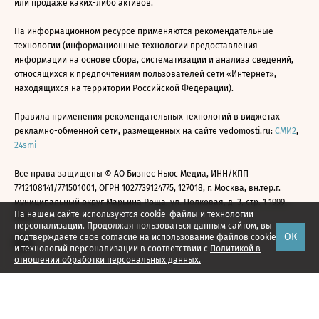
или продаже каких-либо активов.
На информационном ресурсе применяются рекомендательные
технологии (информационные технологии предоставления
информации на основе сбора, систематизации и анализа сведений,
относящихся к предпочтениям пользователей сети «Интернет»,
находящихся на территории Российской Федерации).
Правила применения рекомендательных технологий в виджетах
рекламно-обменной сети, размещенных на сайте vedomosti.ru:
СМИ2
,
24smi
Все права защищены © АО Бизнес Ньюс Медиа, ИНН/КПП
7712108141/771501001, ОГРН 1027739124775, 127018, г. Москва, вн.тер.г.
муниципальный округ Марьина Роща, ул. Полковая, д. 3, стр. 1 1999—
На нашем сайте используются cookie-файлы и технологии
2026
персонализации. Продолжая пользоваться данным сайтом, вы
ОК
подтверждаете свое
согласие
на использование файлов cookie
и технологий персонализации в соответствии с
Политикой в
отношении обработки персональных данных.