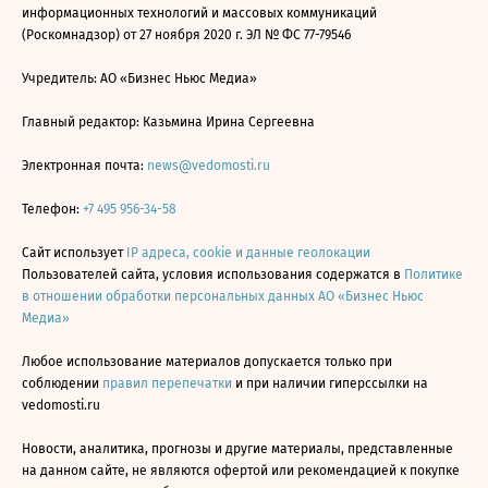
информационных технологий и массовых коммуникаций
(Роскомнадзор) от 27 ноября 2020 г. ЭЛ № ФС 77-79546
Учредитель: АО «Бизнес Ньюс Медиа»
Главный редактор: Казьмина Ирина Сергеевна
Электронная почта:
news@vedomosti.ru
Телефон:
+7 495 956-34-58
Сайт использует
IP адреса, cookie и данные геолокации
Пользователей сайта, условия использования содержатся в
Политике
в отношении обработки персональных данных АО «Бизнес Ньюс
Медиа»
Любое использование материалов допускается только при
соблюдении
правил перепечатки
и при наличии гиперссылки на
vedomosti.ru
Новости, аналитика, прогнозы и другие материалы, представленные
на данном сайте, не являются офертой или рекомендацией к покупке