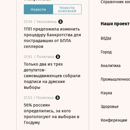
Справочник ко
Новости
Новости
компаний
21:59
/ Экономика
Наши проек
ТПП предложила изменить
процедуру банкротства для
ВЕДЫ
пострадавших от БПЛА
селлеров
Город
21:55
/ Политика
Только два из трех
Аналитика
депутатов-
самовыдвиженцев собрали
Промышленнос
подписи на думские
выборы
Наука
21:53
/ Политика
56% россиян
Здоровье
определились, за кого
проголосуют на выборах в
Конференции
Госдуму