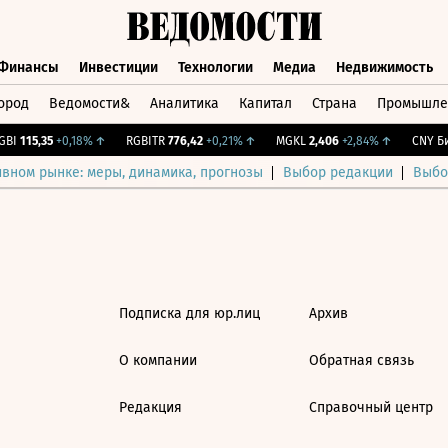
Финансы
Инвестиции
Технологии
Медиа
Недвижимость
ород
Ведомости&
Аналитика
Капитал
Страна
Промышле
а
Финансы
Инвестиции
Технологии
Медиа
Недвижимос
BI
115,35
+0,18%
↑
RGBITR
776,42
+0,21%
↑
MGKL
2,406
+2,84%
↑
CNY Бир
ивном рынке: меры, динамика, прогнозы
Выбор редакции
Выбо
Подписка для юр.лиц
Архив
О компании
Обратная связь
Редакция
Справочный центр