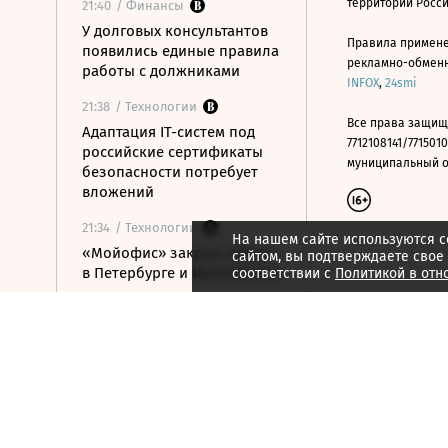
территории Росс
21:40
/ Финансы
У долговых консультантов
Правила примене
появились единые правила
рекламно-обменно
работы с должниками
INFOX
,
24smi
21:38
/ Технологии
Все права защищ
Адаптация IT-систем под
7712108141/7715010
российские сертификаты
муниципальный окр
безопасности потребует
вложений
21:34
/ Технологии
На нашем сайте используются c
«Мойофис» закрыл офисы
сайтом, вы подтверждаете свое
в Петербурге и Иннополисе
соответствии с
Политикой в отн
21:33
/ Политика
Россия поддержала
расширение
авиасообщения с
Казахстаном
21:28
/ Недвижимость