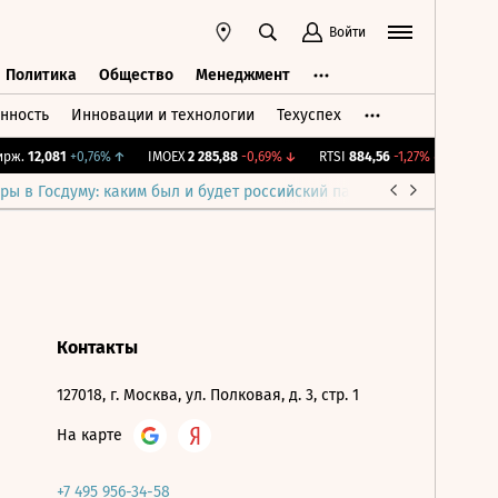
Войти
Политика
Общество
Менеджмент
нность
Инновации и технологии
Техуспех
ть
Политика
Общество
Менеджмент
ж.
12,081
+0,76%
↑
IMOEX
2 285,88
-0,69%
↓
RTSI
884,56
-1,27%
↓
RGBI
1
ры в Госдуму: каким был и будет российский парламент
Война н
Контакты
127018, г. Москва, ул. Полковая, д. 3, стр. 1
На карте
+7 495 956-34-58