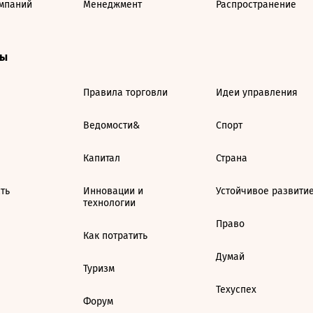
мпаний
Менеджмент
Распространение
ты
Правила торговли
Идеи управления
Ведомости&
Спорт
Капитал
Страна
ть
Инновации и
Устойчивое развити
технологии
Право
Как потратить
Думай
Туризм
Техуспех
Форум