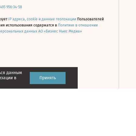
 495 956-34-58
ьзует
IP адреса, cookie и данные геолокации
Пользователей
овия использования содержатся в
Политике в отношении
персональных данных АО «Бизнес Ньюс Медиа»
ься данным
Принять
изации в