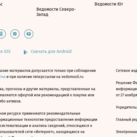
ьс
Ведомости Юг
Ведомости Северо-
Запад
я iOS
Скачать для Android
ание материалов допускается только при соблюдении
Сетевое изд
атки
и при наличии гиперссылки на vedomosti.ru
Решение Фе
ка, прогнозы и другие материалы, представленные на
информацио
 являются офертой или рекомендацией к покупке или
от 27 ноября
ибо активов.
Учредитель
ном ресурсе применяются рекомендательные
ормационные технологии предоставления информации
Главный ре
 систематизации и анализа сведений, относящихся к
ользователей сети «Интернет», находящихся на
Электронна