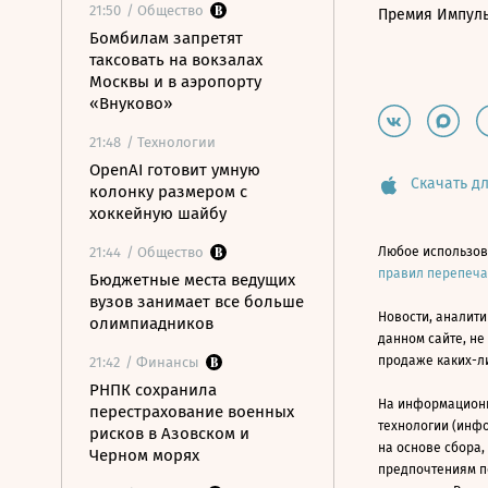
21:50
/ Общество
Премия Импул
Бомбилам запретят
таксовать на вокзалах
Москвы и в аэропорту
«Внуково»
21:48
/ Технологии
OpenAI готовит умную
Скачать дл
колонку размером с
хоккейную шайбу
21:44
/ Общество
Любое использов
правил перепеч
Бюджетные места ведущих
вузов занимает все больше
Новости, аналити
олимпиадников
данном сайте, не
продаже каких-л
21:42
/ Финансы
РНПК сохранила
На информацион
перестрахование военных
технологии (инф
рисков в Азовском и
на основе сбора,
Черном морях
предпочтениям п