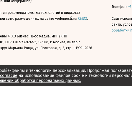
ийской Федерации).
Телефон:
+7
ния рекомендательных технологий в виджетах
й сети, размещенных на сайте vedomosti.ru:
СМИ2
,
Сайт испол
сайта, усл
обработки 
ены © АО Бизнес Ньюс Медиа, ИНН/КПП
01, ОГРН 1027739124775, 127018, г. Москва, вн.тер.г.
уг Марьина Роща, ул. Полковая, д. 3, стр. 1 1999—2026
ookie-файлы и технологии персонализации. Продолжая пользоват
согласие
на использование файлов cookie и технологий персонал
ошении обработки персональных данных.