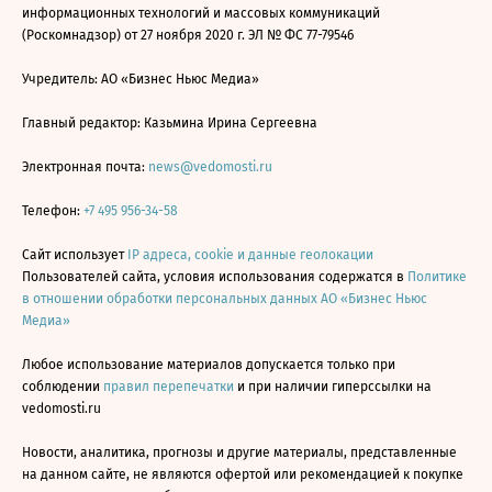
информационных технологий и массовых коммуникаций
(Роскомнадзор) от 27 ноября 2020 г. ЭЛ № ФС 77-79546
Учредитель: АО «Бизнес Ньюс Медиа»
Главный редактор: Казьмина Ирина Сергеевна
Электронная почта:
news@vedomosti.ru
Телефон:
+7 495 956-34-58
Сайт использует
IP адреса, cookie и данные геолокации
Пользователей сайта, условия использования содержатся в
Политике
в отношении обработки персональных данных АО «Бизнес Ньюс
Медиа»
Любое использование материалов допускается только при
соблюдении
правил перепечатки
и при наличии гиперссылки на
vedomosti.ru
Новости, аналитика, прогнозы и другие материалы, представленные
на данном сайте, не являются офертой или рекомендацией к покупке