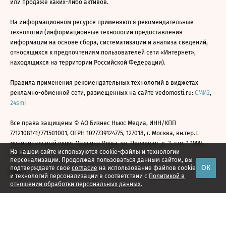
или продаже каких-либо активов.
На информационном ресурсе применяются рекомендательные
технологии (информационные технологии предоставления
информации на основе сбора, систематизации и анализа сведений,
относящихся к предпочтениям пользователей сети «Интернет»,
находящихся на территории Российской Федерации).
Правила применения рекомендательных технологий в виджетах
рекламно-обменной сети, размещенных на сайте vedomosti.ru:
СМИ2
,
24smi
Все права защищены © АО Бизнес Ньюс Медиа, ИНН/КПП
7712108141/771501001, ОГРН 1027739124775, 127018, г. Москва, вн.тер.г.
муниципальный округ Марьина Роща, ул. Полковая, д. 3, стр. 1 1999—
На нашем сайте используются cookie-файлы и технологии
2026
персонализации. Продолжая пользоваться данным сайтом, вы
ОК
подтверждаете свое
согласие
на использование файлов cookie
и технологий персонализации в соответствии с
Политикой в
отношении обработки персональных данных.