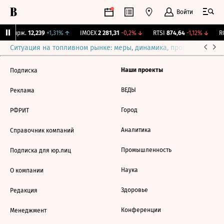
Войти
NY Бирж.
12,239
+1,31%
↑
IMOEX
2 281,31
-0,2%
↓
RTSI
874,64
-1,12%
↓
RG
Ситуация на топливном рынке: меры, динамика, прогнозы
Выб
Наши проекты
Подписка
ВЕДЫ
Реклама
Город
РФРИТ
Аналитика
Справочник компаний
Промышленность
Подписка для юр.лиц
Наука
О компании
Здоровье
Редакция
Конференции
Менеджмент