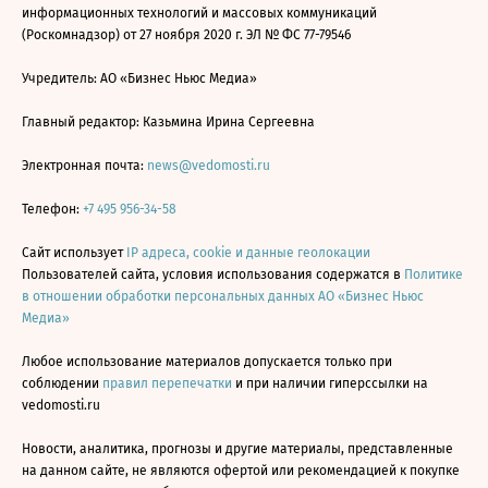
информационных технологий и массовых коммуникаций
(Роскомнадзор) от 27 ноября 2020 г. ЭЛ № ФС 77-79546
Учредитель: АО «Бизнес Ньюс Медиа»
Главный редактор: Казьмина Ирина Сергеевна
Электронная почта:
news@vedomosti.ru
Телефон:
+7 495 956-34-58
Сайт использует
IP адреса, cookie и данные геолокации
Пользователей сайта, условия использования содержатся в
Политике
в отношении обработки персональных данных АО «Бизнес Ньюс
Медиа»
Любое использование материалов допускается только при
соблюдении
правил перепечатки
и при наличии гиперссылки на
vedomosti.ru
Новости, аналитика, прогнозы и другие материалы, представленные
на данном сайте, не являются офертой или рекомендацией к покупке