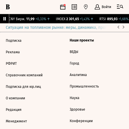
Войти
↑
CNY Бирж.
11,99
+0,33%
↑
IMOEX
2 301,65
+1,43%
↑
RTSI
895,93
+1,68%
Ситуация на топливном рынке: меры, динамика, прогнозы
Выб
Наши проекты
Подписка
ВЕДЫ
Реклама
Город
РФРИТ
Аналитика
Справочник компаний
Промышленность
Подписка для юр.лиц
Наука
О компании
Здоровье
Редакция
Конференции
Менеджмент