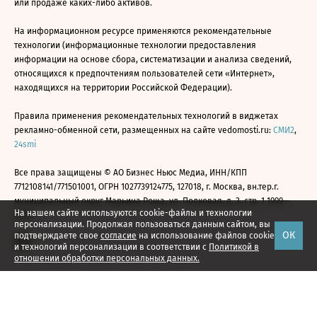
или продаже каких-либо активов.
На информационном ресурсе применяются рекомендательные
технологии (информационные технологии предоставления
информации на основе сбора, систематизации и анализа сведений,
относящихся к предпочтениям пользователей сети «Интернет»,
находящихся на территории Российской Федерации).
Правила применения рекомендательных технологий в виджетах
рекламно-обменной сети, размещенных на сайте vedomosti.ru:
СМИ2
,
24smi
Все права защищены © АО Бизнес Ньюс Медиа, ИНН/КПП
7712108141/771501001, ОГРН 1027739124775, 127018, г. Москва, вн.тер.г.
муниципальный округ Марьина Роща, ул. Полковая, д. 3, стр. 1 1999—
На нашем сайте используются cookie-файлы и технологии
2026
персонализации. Продолжая пользоваться данным сайтом, вы
ОК
подтверждаете свое
согласие
на использование файлов cookie
и технологий персонализации в соответствии с
Политикой в
отношении обработки персональных данных.