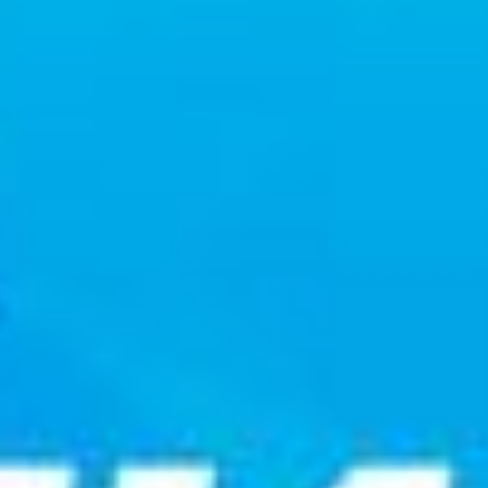
ублей и мерч за участие в интерактиве
 БК Фонбет: фрибеты до 5000 р