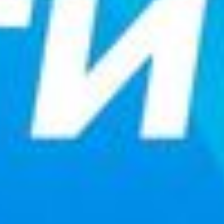
ок: до 150 000 рублей за пари РПЛ, Кубок и ФНЛ
Фрибеты за де