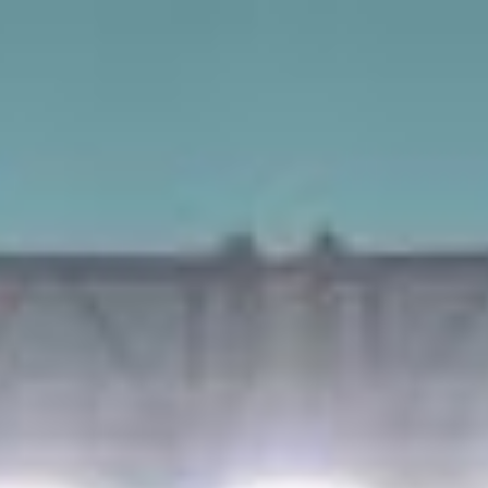
промокодом VED25