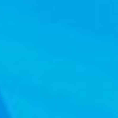
Смотреть всё
позит
Условия