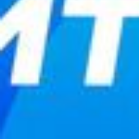
Отыгрыш
1.01
Мин. коэф.
7 д.
Срок отыгрыша
100 ₽
Мин. депозит
Все бонусы БК
Лига Ставок
Забирайте фрибеты за свою активность!
Бонусы от БК Лига Ставок
Смотреть обзор бонуса Турнир Футбол России от БК Лига Став