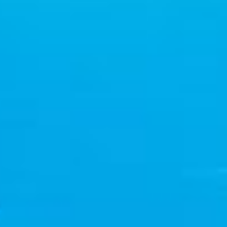
 до 200 000 рублей