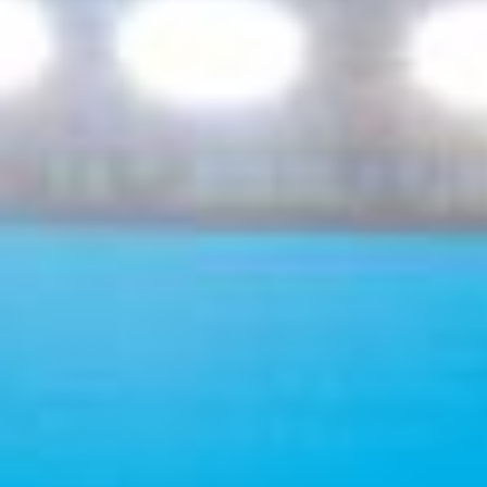
Технологии
Экология
7 августа 2026
08:28 /
Новости
Фестиваль северной культуры «Имандра» пройдет 22–23 авгус
19:09 /
Новости
Букмекер БЕТ-М обновил приветственную акцию
ТОП лучших легальных букмекерских контор России в 2026 го
Букмекеры
Лучшие букмекерские конторы для ставок на спорт в 2026 году
Букмекеры
Лучшие приложения БК для ставок на спорт
Букмекеры
Лучшие букмекерские конторы с минимальным депозитом в 20
Букмекеры
Лучшие букмекерские конторы для ставок на киберспорт в 2026
Букмекеры
Главная