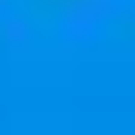
полета мяча. Для получения награды потребуется точный
расчет. Если остановить мяч раньше времени, попытка
аннулируется, а если опоздать — команда пропустит гол и
бонус не начислят.
Победители определяются случайным образом среди игроков,
выполнивших успешную попытку. На уровень возможного
выигрыша влияет выбранный игровой мяч.
Вид мяча
Приз
Дополнительная попытка того же ти
Воздушный
или фрибет номиналом до 200 ₽
Шанс получить более редкий тип мяч
Легкий
или фрибет номиналом до 500 ₽