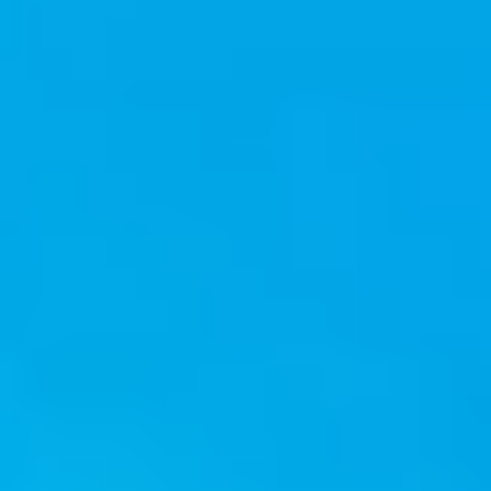
Условия
до 5000 ₽
Промокод PARI на сумму до 5000 рублей за регистрацию и
депозит
Получить бонус
Подробнее
VED5000
Промокоды
146 дней 12 часов
Смотреть обзор бонуса Программа лояльности другого уровня
от БК PARI: кешбэк до 30%
Акции
Условия