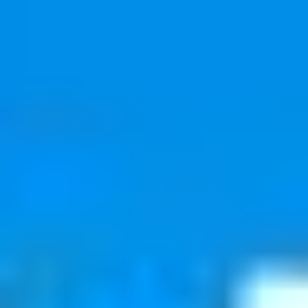
повышенным наградам участнику необходимо заключать пари
на любые спортивные события с коэффициентом от 1.70.
Сумма ставок за день
Награда
Легкие мячи — 2 штуки
до 1999 ₽
Стандартные мячи — 3 штуки
до 2999 ₽
Маневренные мячи — 5 штук
до 3999 ₽
Тяжелые мячи — 7 штук
до 4999 ₽