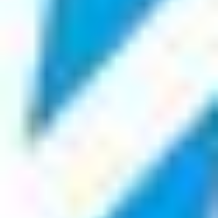
146 ₽
БК Пари и TNNS: фрибеты по 146 рублей за подписку на
Telegram-канал
Получить бонус
Подробнее
4 дней 7 часов
Смотреть всё
Полное содержание
В приложении PARI стартовала игра «Поймай момент»,
созданная к чемпионату мира по футболу. Участникам нужно
Как получить фрибет в игре Поймай момент от PARI до
выступить в роли вратаря, ловить мячи и за успешные
1200 рублей
попытки получать бонусы до 1200 рублей.
Как отыграть фрибет за игру Поймай момент в PARI до
1200 рублей
Правила и условия: лимиты и ограничения при
Как получить фрибет в игре Поймай
использовании бонуса до 1200 рублей от PARI