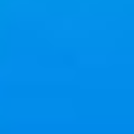
Смотреть обзор бонуса Бонус до 25 000 рублей от Марафона
за регистрацию и депозит
Фрибеты за депозит
Условия
до 25 000 ₽
Бонус до 25 000 рублей от Марафона за регистрацию и
депозит
Получить бонус
Подробнее
327 дней 12 часов
Смотреть обзор бонуса Бонус БК PARI до 5000 рублей за
регистрацию и депозит
Фрибеты за депозит
Условия