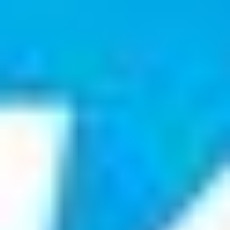
до 30% кешбэка
Программа лояльности другого уровня от БК PARI: кешбэк до
30%
Получить бонус
Подробнее
146 дней 12 часов
Смотреть обзор бонуса БК PARI: фрибеты на 90 рублей за
подписку на Telegram-канал БСКТБЛ
Фрибеты без депозита
Условия
90 ₽
БК PARI: фрибеты на 90 рублей за подписку на Telegram-
канал БСКТБЛ
Получить бонус
Подробнее
4 дней 7 часов
Смотреть обзор бонуса БК Пари и TNNS: фрибеты по 146
рублей за подписку на Telegram-канал
Фрибеты без депозита
Условия