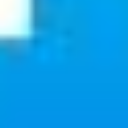
Бонус для новых игроков — до 25000 рублей.
Реклама 18+ / ООО «ПАРИ»
Erid: 2VtzqwBJZPn
Смотреть обзор бонуса Промокод PARI на сумму до 25 000
рублей за регистрацию и депозит
Промокоды
Условия
до 25 000 ₽
Промокод PARI на сумму до 25 000 рублей за регистрацию и
депозит
Получить бонус
Подробнее
VED25
Промокоды
146 дней 12 часов