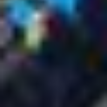
5
/5
Обзор
На сайт
5
/5
Обзор
На сайт
5
/5
Обзор
На сайт
Смотреть полный список
Лучшие букмекерские конторы
5
/5
Обзор
На сайт
5
/5
Обзор
На сайт
5
/5
Обзор
На сайт
Смотреть полный список
Легальные букмекеры России
5
/5
Обзор
На сайт
5
/5
Обзор
На сайт