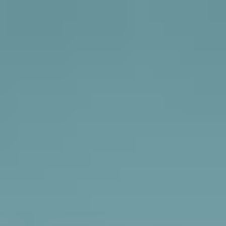
Партнерский проект
Партнерский проект
Получить бонус
Бонус для новых игроков – до 25000₽ за пополнение счёта с
промокодом VED25
Реклама / ООО «БК «ПАРИ» 18+
Erid: 2Vtzqvh9oV2
Ведомости
Ведомости&
Город