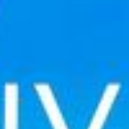
Полное содержание
Открывающим в субботней программе второго тура Английской
центрального события игрового дня. Рассмотрим его с точки з
Форма команд
Прогноз на матч
Бонусы на матч
Трансляции
Команда 1
Время начала
Составы команд
Коэффициенты букмекеров
Вопросы и ответы
23.08.2025, Сб
«
То
«
Манчестер Сити
»
14:30 МСК
П1 – 1.51
Х – 5.20
П2 –