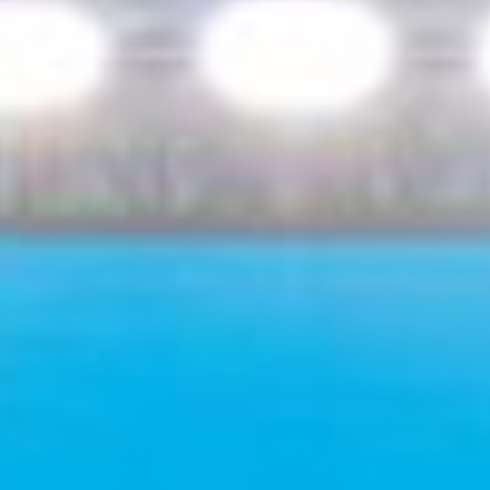
та в Мончегорске
ду
26 году
 году