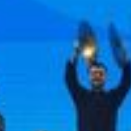
Команда 2
Турнир
«Бернли»
АПЛ
«Тоттенхэм»
Суперкубок УЕФА
«Тоттенхэм»
Товарищеский матч
«Тоттенхэм»
Товарищеский матч
«Тоттенхэм»
Товарищеский матч
анда 2
Турнир