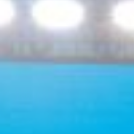
Технологии
Экология
6 августа 2026
08:28 /
Новости
Фестиваль северной культуры «Имандра» пройдет 22–23 авгус
19:09 /
Новости
Букмекер БЕТ-М обновил приветственную акцию
ТОП лучших легальных букмекерских контор России в 2026 го
Букмекеры
Лучшие букмекерские конторы для ставок на спорт в 2026 году
Букмекеры
Лучшие приложения БК для ставок на спорт
Букмекеры
Лучшие букмекерские конторы с минимальным депозитом в 20
Букмекеры
Лучшие букмекерские конторы для ставок на киберспорт в 2026
Букмекеры