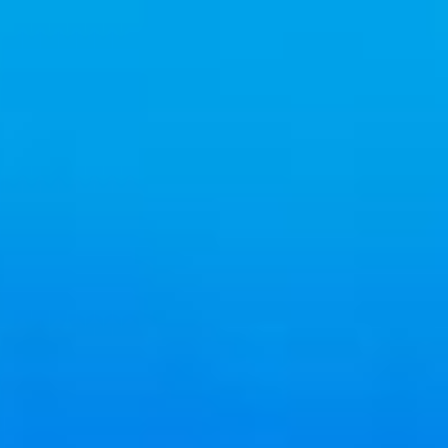
Турнир
АПЛ
ский матч
онат мира
онат мира
онат мира