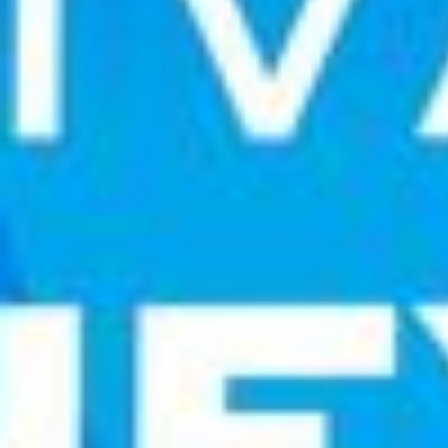
Турнир:
английская Премьер-лига, 2-й тур
Стадион:
«Этихад» (Манчестер, Англия)
Главный судья:
Питер Бэнкс (Мерсисайд)
Форма команд
История матчей:
Действие
Победы
Ничьи
Пора
«
Манчестер
70
37
68
Сити
»
«
Тоттенхэм
»
68
37
70