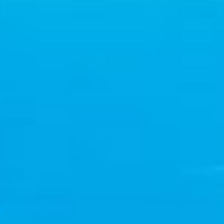
 АПЛ, прогноз, составы