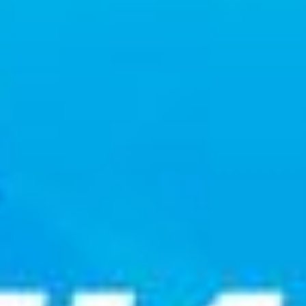
 смотреть матч АПЛ, прогноз, составы
23 августа: где смотреть матч