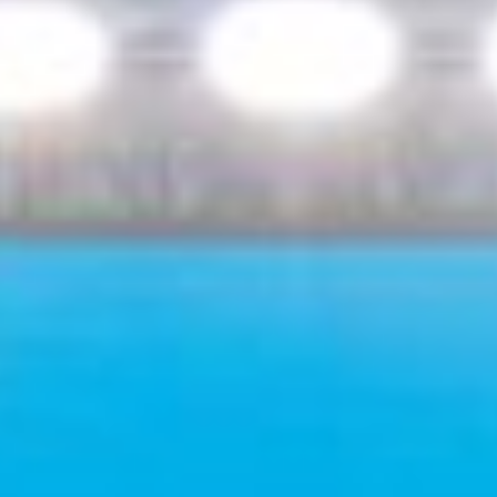
та в Мончегорске
ду
26 году
 году