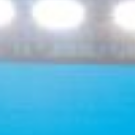
Технологии
Экология
7 августа 2026
08:28 /
Новости
Фестиваль северной культуры «Имандра» пройдет 22–23 авгус
19:09 /
Новости
Букмекер БЕТ-М обновил приветственную акцию
ТОП лучших легальных букмекерских контор России в 2026 го
Букмекеры
Лучшие букмекерские конторы для ставок на спорт в 2026 году
Букмекеры
Лучшие приложения БК для ставок на спорт
Букмекеры
Лучшие букмекерские конторы с минимальным депозитом в 20
Букмекеры
Лучшие букмекерские конторы для ставок на киберспорт в 2026
Букмекеры