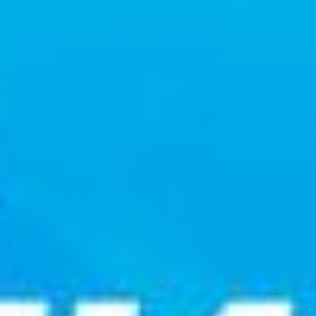
прогноз на бой UFC, трансляция и полный кард
анд, 22 марта: прогноз на бо