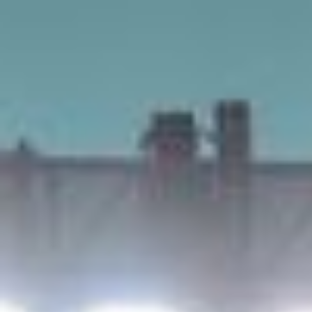
Партнерский проект
Партнерский проект
Получить бонус
Бонус для новых игроков – до 25000₽ за пополнение счёта с 
Реклама / ООО «БК «ПАРИ» 18+
Erid: 2Vtzqvh9oV2
Ведомости
Ведомости&
Город
Промышленность