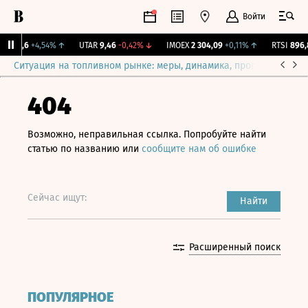
Войти
X
57,6
+4,54%
↑
UTAR
9,46
-0,42%
↓
IMOEX
2 304,09
+0,11%
↑
RTSI
896,8
Ситуация на топливном рынке: меры, динамика, прогнозы
Выб
404
Возможно, неправильная ссылка. Попробуйте найти
статью по названию или
сообщите нам об ошибке
Сейчас ищут:
Найти
Расширенный поиск
ПОПУЛЯРНОЕ