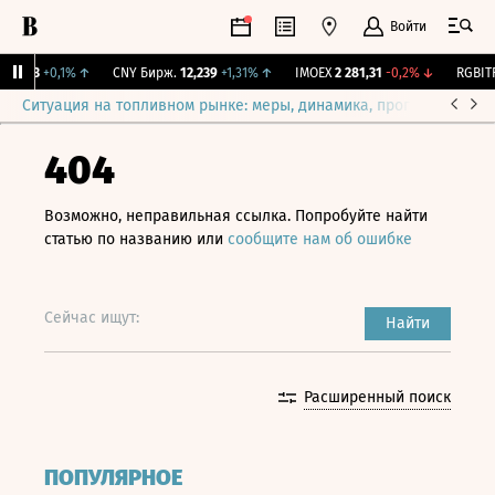
Войти
115,3
+0,1%
↑
CNY Бирж.
12,239
+1,31%
↑
IMOEX
2 281,31
-0,2%
↓
RGBITR
Ситуация на топливном рынке: меры, динамика, прогнозы
Выб
404
Возможно, неправильная ссылка. Попробуйте найти
статью по названию или
сообщите нам об ошибке
Сейчас ищут:
Найти
Расширенный поиск
ПОПУЛЯРНОЕ