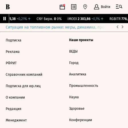
Войти
BI
115,38
+0,21%
↑
CNY Бирж.
0
0%
IMOEX
2 303,86
+0,1%
↑
RGBITR
776,
Ситуация на топливном рынке: меры, динамика, прогнозы
Выб
Наши проекты
Подписка
ВЕДЫ
Реклама
Город
РФРИТ
Аналитика
Справочник компаний
Промышленность
Подписка для юр.лиц
Наука
О компании
Здоровье
Редакция
Конференции
Менеджмент