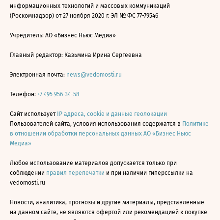
информационных технологий и массовых коммуникаций
(Роскомнадзор) от 27 ноября 2020 г. ЭЛ № ФС 77-79546
Учредитель: АО «Бизнес Ньюс Медиа»
Главный редактор: Казьмина Ирина Сергеевна
Электронная почта:
news@vedomosti.ru
Телефон:
+7 495 956-34-58
Сайт использует
IP адреса, cookie и данные геолокации
Пользователей сайта, условия использования содержатся в
Политике
в отношении обработки персональных данных АО «Бизнес Ньюс
Медиа»
Любое использование материалов допускается только при
соблюдении
правил перепечатки
и при наличии гиперссылки на
vedomosti.ru
Новости, аналитика, прогнозы и другие материалы, представленные
на данном сайте, не являются офертой или рекомендацией к покупке