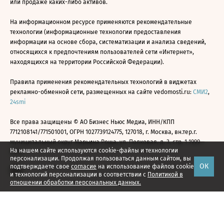
или продаже каких-либо активов.
На информационном ресурсе применяются рекомендательные
технологии (информационные технологии предоставления
информации на основе сбора, систематизации и анализа сведений,
относящихся к предпочтениям пользователей сети «Интернет»,
находящихся на территории Российской Федерации).
Правила применения рекомендательных технологий в виджетах
рекламно-обменной сети, размещенных на сайте vedomosti.ru:
СМИ2
,
24smi
Все права защищены © АО Бизнес Ньюс Медиа, ИНН/КПП
7712108141/771501001, ОГРН 1027739124775, 127018, г. Москва, вн.тер.г.
муниципальный округ Марьина Роща, ул. Полковая, д. 3, стр. 1 1999—
На нашем сайте используются cookie-файлы и технологии
2026
персонализации. Продолжая пользоваться данным сайтом, вы
ОК
подтверждаете свое
согласие
на использование файлов cookie
и технологий персонализации в соответствии с
Политикой в
отношении обработки персональных данных.